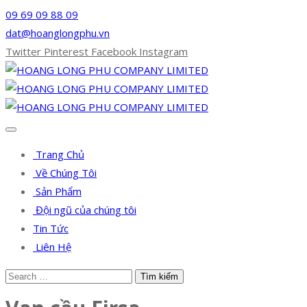
09 69 09 88 09
dat@hoanglongphu.vn
Twitter
Pinterest
Facebook
Instagram
Trang Chủ
Về Chúng Tôi
Sản Phẩm
Đội ngũ của chúng tôi
Tin Tức
Liên Hệ