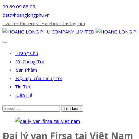
09 69 09 88 09
dat@hoanglongphu.vn
Twitter
Pinterest
Facebook
Instagram
Trang Chủ
Về Chúng Tôi
Sản Phẩm
Đội ngũ của chúng tôi
Tin Tức
Liên Hệ
Đại lý van Firsa tại Việt Nam