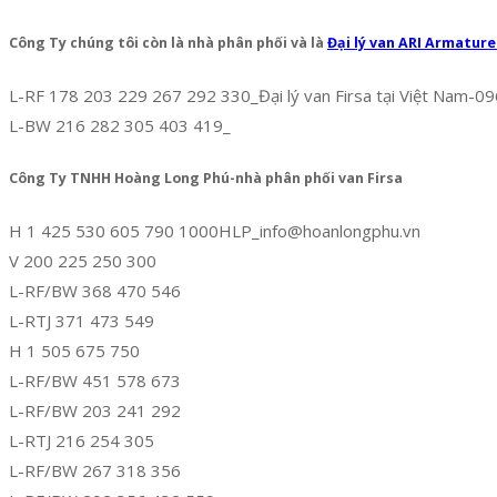
Công Ty chúng tôi còn là nhà phân phối và là
Đại lý van ARI Armatur
L-RF 178 203 229 267 292 330_Đại lý van Firsa tại Việt Nam-
L-BW 216 282 305 403 419_
Công Ty TNHH Hoàng Long Phú-nhà phân phối van Firsa
H 1 425 530 605 790 1000HLP_info@hoanlongphu.vn
V 200 225 250 300
L-RF/BW 368 470 546
L-RTJ 371 473 549
H 1 505 675 750
L-RF/BW 451 578 673
L-RF/BW 203 241 292
L-RTJ 216 254 305
L-RF/BW 267 318 356