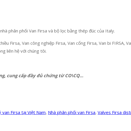
hà phân phối Van Firsa và bộ lọc bằng thép đúc của Italy.
hiều Firsa, Van công nghiệp Firsa, Van cổng Firsa, Van bi FIRSA, V
g liên hệ với chúng tôi.
ng, cung cấp đầy đủ chứng từ CO\CQ…
ý van Firsa tại Việt Nam
,
Nhà phân phối van Firsa
,
Valves Firsa dist