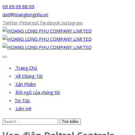
09 69 09 88 09
dat@hoanglongphu.vn
Twitter
Pinterest
Facebook
Instagram
Trang Chủ
Về Chúng Tôi
Sản Phẩm
Đội ngũ của chúng tôi
Tin Tức
Liên Hệ