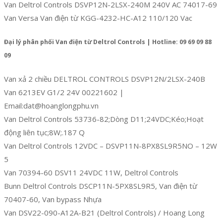
Van Deltrol Controls DSVP12N-2LSX-240M 240V AC 74017-69
Van Versa Van điện từ KGG-4232-HC-A12 110/120 Vac
Đại lý phân phối Van điện từ Deltrol Controls | Hotline: 09 69 09 88
09
Van xả 2 chiều DELTROL CONTROLS DSVP12N/2LSX-240B
Van 6213EV G1/2 24V 00221602 |
Email:dat@hoanglongphu.vn
Van Deltrol Controls 53736-82;Dòng D11;24VDC;Kéo;Hoạt
động liên tục;8W;.187 Q
Van Deltrol Controls 12VDC – DSVP11N-8PX8SL9R5NO – 12W
5
Van 70394-60 DSV11 24VDC 11W, Deltrol Controls
Bunn Deltrol Controls DSCP11N-5PX8SL9R5, Van điện từ
70407-60, Van bypass Nhựa
Van DSV22-090-A12A-B21 (Deltrol Controls) / Hoang Long