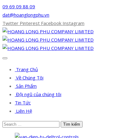
09 69 09 88 09
dat@hoanglongphu.vn
Twitter
Pinterest
Facebook
Instagram
Trang Chủ
Về Chúng Tôi
Sản Phẩm
Đội ngũ của chúng tôi
Tin Tức
Liên Hệ