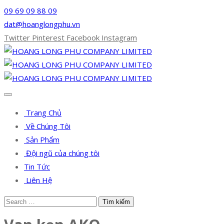
09 69 09 88 09
dat@hoanglongphu.vn
Twitter
Pinterest
Facebook
Instagram
Trang Chủ
Về Chúng Tôi
Sản Phẩm
Đội ngũ của chúng tôi
Tin Tức
Liên Hệ