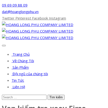
09 69 09 88 09
dat@hoanglongphu.vn
Twitter
Pinterest
Facebook
Instagram
Trang Chủ
Về Chúng Tôi
Sản Phẩm
Đội ngũ của chúng tôi
Tin Tức
Liên Hệ