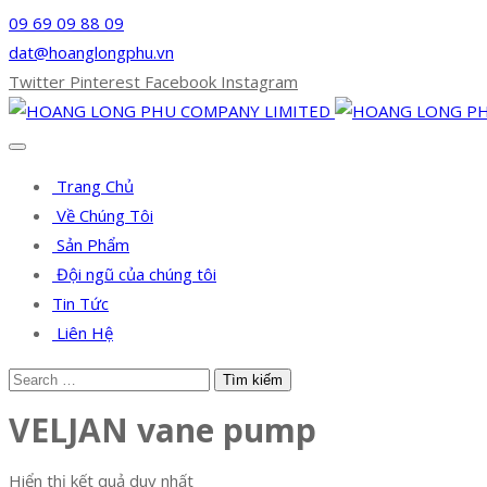
09 69 09 88 09
dat@hoanglongphu.vn
Twitter
Pinterest
Facebook
Instagram
Trang Chủ
Về Chúng Tôi
Sản Phẩm
Đội ngũ của chúng tôi
Tin Tức
Liên Hệ
VELJAN vane pump
Hiển thị kết quả duy nhất