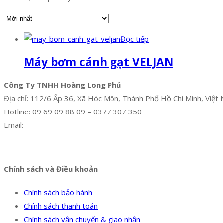
Đọc tiếp
Máy bơm cánh gạt VELJAN
Công Ty TNHH Hoàng Long Phú
Địa chỉ: 112/6 Ấp 36, Xã Hóc Môn, Thành Phố Hồ Chí Minh, Việt
Hotline: 09 69 09 88 09 – 0377 307 350
Email:
dat@hoanglongphu.vn
Facebook
Twitter
Instagram
Pinterest
Tumblr
Behance
Chính sách và Điều khoản
Chính sách bảo hành
Chính sách thanh toán
Chính sách vận chuyển & giao nhận