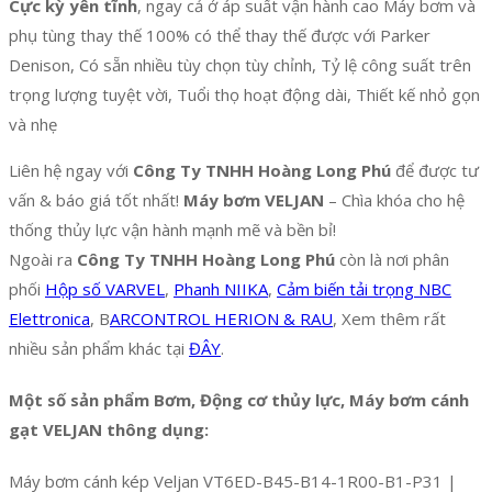
Cực kỳ yên tĩnh
, ngay cả ở áp suất vận hành cao Máy bơm và
phụ tùng thay thế 100% có thể thay thế được với Parker
Denison, Có sẵn nhiều tùy chọn tùy chỉnh, Tỷ lệ công suất trên
trọng lượng tuyệt vời, Tuổi thọ hoạt động dài, Thiết kế nhỏ gọn
và nhẹ
Liên hệ ngay với
Công Ty TNHH Hoàng Long Phú
để được tư
vấn & báo giá tốt nhất!
Máy bơm VELJAN
– Chìa khóa cho hệ
thống thủy lực vận hành mạnh mẽ và bền bỉ!
Ngoài ra
Công Ty TNHH Hoàng Long Phú
còn là nơi phân
phối
Hộp số VARVEL
,
Phanh NIIKA
,
Cảm biến tải trọng NBC
Elettronica
, B
ARCONTROL HERION & RAU
, Xem thêm rất
nhiều sản phẩm khác tại
ĐÂY
.
Một số sản phẩm Bơm, Động cơ thủy lực, Máy bơm cánh
gạt VELJAN thông dụng:
Máy bơm cánh kép Veljan VT6ED-B45-B14-1R00-B1-P31 |