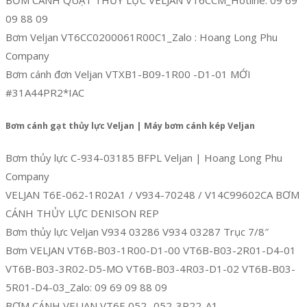
09 88 09
Bơm Veljan VT6CC0200061R00C1_Zalo : Hoang Long Phu
Company
Bơm cánh đơn Veljan VTXB1-B09-1R00 -D1-01 MỚI
#31A44PR2*IAC
Bơm cánh gạt thủy lực Veljan | Máy bơm cánh kép Veljan
Bơm thủy lực C-934-03185 BFPL Veljan | Hoang Long Phu
Company
VELJAN T6E-062-1R02A1 / V934-70248 / V14C99602CA BƠM
CÁNH THỦY LỰC DENISON REP
Bơm thủy lực Veljan V934 03286 V934 03287 Trục 7/8″
Bơm VELJAN VT6B-B03-1R00-D1-00 VT6B-B03-2R01-D4-01
VT6B-B03-3R02-D5-MO VT6B-B03-4R03-D1-02 VT6B-B03-
5R01-D4-03_Zalo: 09 69 09 88 09
BƠM CÁNH VELJAN VT6E 052 -052-3R22-A1