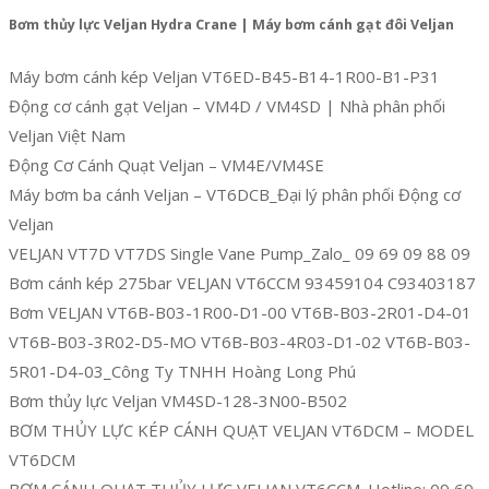
Bơm thủy lực Veljan Hydra Crane | Máy bơm cánh gạt đôi Veljan
Máy bơm cánh kép Veljan VT6ED-B45-B14-1R00-B1-P31
Động cơ cánh gạt Veljan – VM4D / VM4SD | Nhà phân phối
Veljan Việt Nam
Động Cơ Cánh Quạt Veljan – VM4E/VM4SE
Máy bơm ba cánh Veljan – VT6DCB_Đại lý phân phối Động cơ
Veljan
VELJAN VT7D VT7DS Single Vane Pump_Zalo_ 09 69 09 88 09
Bơm cánh kép 275bar VELJAN VT6CCM 93459104 C93403187
Bơm VELJAN VT6B-B03-1R00-D1-00 VT6B-B03-2R01-D4-01
VT6B-B03-3R02-D5-MO VT6B-B03-4R03-D1-02 VT6B-B03-
5R01-D4-03_Công Ty TNHH Hoàng Long Phú
Bơm thủy lực Veljan VM4SD-128-3N00-B502
BƠM THỦY LỰC KÉP CÁNH QUẠT VELJAN VT6DCM – MODEL
VT6DCM
BƠM CÁNH QUẠT THỦY LỰC VELJAN VT6CCM_Hotline: 09 69