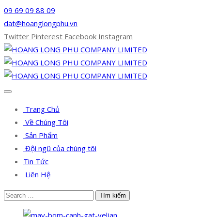
09 69 09 88 09
dat@hoanglongphu.vn
Twitter
Pinterest
Facebook
Instagram
Trang Chủ
Về Chúng Tôi
Sản Phẩm
Đội ngũ của chúng tôi
Tin Tức
Liên Hệ