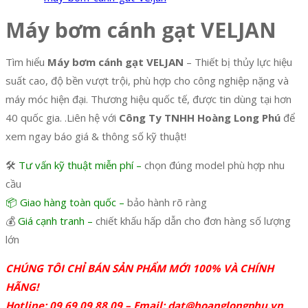
Máy bơm cánh gạt VELJAN
Tìm hiểu
Máy bơm cánh gạt VELJAN
– Thiết bị thủy lực hiệu
suất cao, độ bền vượt trội, phù hợp cho công nghiệp nặng và
máy móc hiện đại. Thương hiệu quốc tế, được tin dùng tại hơn
40 quốc gia. .Liên hệ với
Công Ty TNHH Hoàng Long Phú
để
xem ngay báo giá & thông số kỹ thuật!
🛠️
Tư vấn kỹ thuật miễn phí –
chọn đúng model phù hợp nhu
cầu
📦 Giao hàng toàn quốc –
bảo hành rõ ràng
💰
Giá cạnh tranh –
chiết khấu hấp dẫn cho đơn hàng số lượng
lớn
CHÚNG TÔI CHỈ BÁN SẢN PHẨM MỚI 100% VÀ CHÍNH
HÃNG!
Hotline: 09 69 09 88 09 – Email:
dat@hoanglongphu.vn