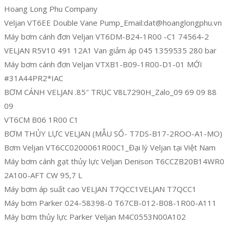
Hoang Long Phu Company
Veljan VT6EE Double Vane Pump_Email:dat@hoanglongphu.vn
Máy bơm cánh đơn Veljan VT6DM-B24-1R00 -C1 74564-2
VELJAN R5V10 491 12A1 Van giảm áp 045 1359535 280 bar
Máy bơm cánh đơn Veljan VTXB1-B09-1R00-D1-01 MỚI
#31A44PR2*IAC
BƠM CÁNH VELJAN .85″ TRỤC V8L7290H_Zalo_09 69 09 88
09
VT6CM B06 1R00 C1
BƠM THỦY LỰC VELJAN (MẪU SỐ- T7DS-B17-2ROO-A1-MO)
Bơm Veljan VT6CC0200061R00C1_Đại lý Veljan tại Việt Nam
Máy bơm cánh gạt thủy lực Veljan Denison T6CCZB20B14WR0
2A100-AFT CW 95,7 L
Máy bơm áp suất cao VELJAN T7QCC1VELJAN T7QCC1
Máy bơm Parker 024-58398-0 T67CB-012-B08-1R00-A111
Máy bơm thủy lực Parker Veljan M4C0553N00A102