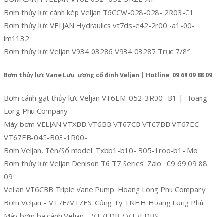
Bơm thủy lực cánh kép Veljan T6CCW-028-028- 2R03-C1
Bơm thủy lực VELJAN Hydraulics vt7ds-e42-2r00 -a1-00-
im1132
Bơm thủy lực Veljan V934 03286 V934 03287 Trục 7/8″
Bơm thủy lực Vane Lưu lượng cố định Veljan | Hotline: 09 69 09 88 09
Bơm cánh gạt thủy lực Veljan VT6EM-052-3R00 -B1 | Hoang
Long Phu Company
Máy bơm VELJAN VTXBB VT6BB VT67CB VT67BB VT67EC
VT67EB-045-B03-1R00-
Bơm Veljan, Tên/Số model: Txbb1-b10- B05-1roo-b1- Mo
Bơm thủy lực Veljan Denison T6 T7 Series_Zalo_ 09 69 09 88
09
Veljan VT6CBB Triple Vane Pump_Hoang Long Phu Company
Bơm Veljan – VT7E/VT7ES_Công Ty TNHH Hoang Long Phú
Máy bơm ba cánh Veljan – VT7EDB / VT7EDBS