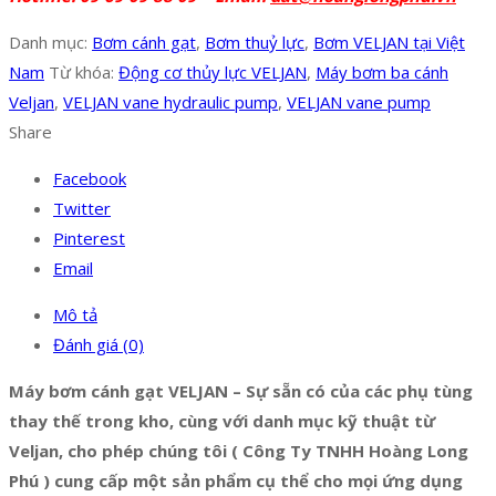
Danh mục:
Bơm cánh gạt
,
Bơm thuỷ lực
,
Bơm VELJAN tại Việt
Nam
Từ khóa:
Động cơ thủy lực VELJAN
,
Máy bơm ba cánh
Veljan
,
VELJAN vane hydraulic pump
,
VELJAN vane pump
Share
Facebook
Twitter
Pinterest
Email
Mô tả
Đánh giá (0)
Máy bơm cánh gạt VELJAN – Sự sẵn có của các phụ tùng
thay thế trong kho, cùng với danh mục kỹ thuật từ
Veljan, cho phép chúng tôi ( Công Ty TNHH Hoàng Long
Phú ) cung cấp một sản phẩm cụ thể cho mọi ứng dụng