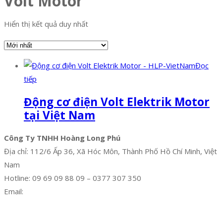
Volt Motor
Hiển thị kết quả duy nhất
Đọc
tiếp
Động cơ điện Volt Elektrik Motor
tại Việt Nam
Công Ty TNHH Hoàng Long Phú
Địa chỉ: 112/6 Ấp 36, Xã Hóc Môn, Thành Phố Hồ Chí Minh, Việt
Nam
Hotline: 09 69 09 88 09 – 0377 307 350
Email:
dat@hoanglongphu.vn
Facebook
Twitter
Instagram
Pinterest
Tumblr
Behance