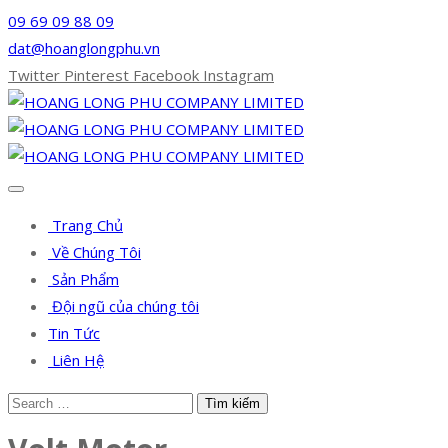
09 69 09 88 09
dat@hoanglongphu.vn
Twitter
Pinterest
Facebook
Instagram
Trang Chủ
Về Chúng Tôi
Sản Phẩm
Đội ngũ của chúng tôi
Tin Tức
Liên Hệ