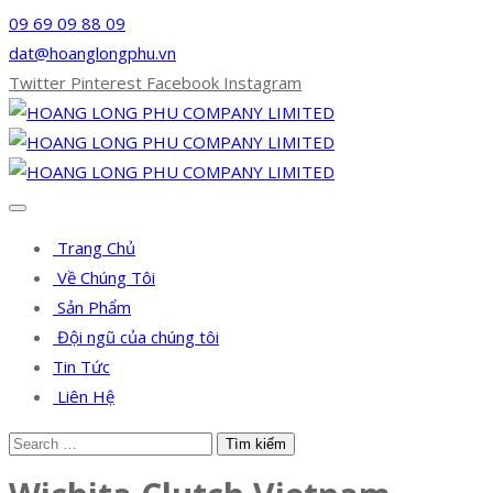
09 69 09 88 09
dat@hoanglongphu.vn
Twitter
Pinterest
Facebook
Instagram
Trang Chủ
Về Chúng Tôi
Sản Phẩm
Đội ngũ của chúng tôi
Tin Tức
Liên Hệ