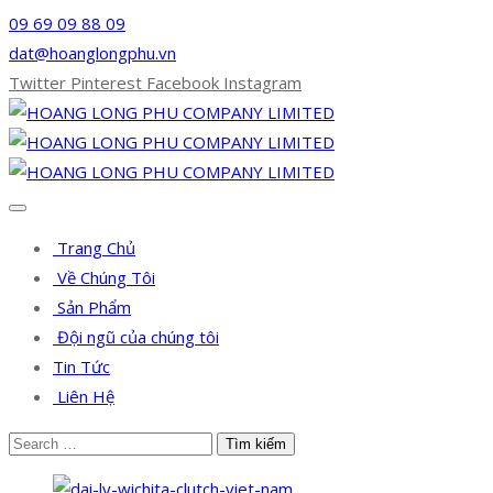
09 69 09 88 09
dat@hoanglongphu.vn
Twitter
Pinterest
Facebook
Instagram
Trang Chủ
Về Chúng Tôi
Sản Phẩm
Đội ngũ của chúng tôi
Tin Tức
Liên Hệ