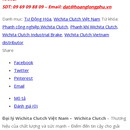
SDT: 09 69 09 88 09 – Email:
dat@hoanglongphu.vn
Danh mục:
Tự Động Hóa
,
Wichita Clutch Việt Nam
Từ khóa:
Phanh công nghiệp Wichita Clutch
,
Phanh khí Wichita Clutch
,
Wichita Clutch Industrial Brake
,
Wichita Clutch Vietnam
distributor
Share
Facebook
Twitter
Pinterest
Email
Mô tả
Đánh giá (0)
Đại lý Wichita Clutch Việt Nam – Wichita Clutch
– Thương
hiệu của chất lượng và sức mạnh – Điểm đến tin cậy cho giải