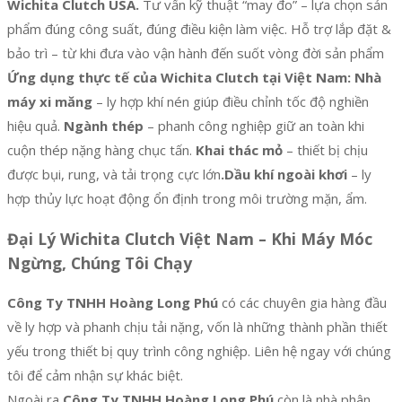
Wichita Clutch USA.
Tư vấn kỹ thuật “may đo” – lựa chọn sản
phẩm đúng công suất, đúng điều kiện làm việc. Hỗ trợ lắp đặt &
bảo trì – từ khi đưa vào vận hành đến suốt vòng đời sản phẩm
Ứng dụng thực tế của Wichita Clutch tại Việt Nam:
Nhà
máy xi măng
– ly hợp khí nén giúp điều chỉnh tốc độ nghiền
hiệu quả.
Ngành thép
– phanh công nghiệp giữ an toàn khi
cuộn thép nặng hàng chục tấn.
Khai thác mỏ
– thiết bị chịu
được bụi, rung, và tải trọng cực lớn
.Dầu khí ngoài khơi
– ly
hợp thủy lực hoạt động ổn định trong môi trường mặn, ẩm.
Đại Lý Wichita Clutch Việt Nam – Khi Máy Móc
Ngừng, Chúng Tôi Chạy
Công Ty TNHH Hoàng Long Phú
có các chuyên gia hàng đầu
về ly hợp và phanh chịu tải nặng, vốn là những thành phần thiết
yếu trong thiết bị quy trình công nghiệp. Liên hệ ngay với chúng
tôi để cảm nhận sự khác biệt.
Ngoài ra
Công Ty TNHH Hoàng Long Phú
còn là nhà phân