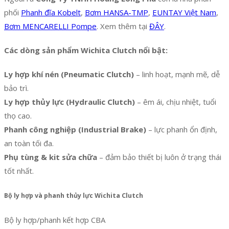
phối
Phanh đĩa Kobelt
,
Bơm HANSA-TMP
,
EUNTAY Việt Nam
,
Bơm MENCARELLI Pompe
. Xem thêm tại
ĐÂY
.
Các dòng sản phẩm Wichita Clutch nổi bật:
Ly hợp khí nén (Pneumatic Clutch)
– linh hoạt, mạnh mẽ, dễ
bảo trì.
Ly hợp thủy lực (Hydraulic Clutch)
– êm ái, chịu nhiệt, tuổi
thọ cao.
Phanh công nghiệp (Industrial Brake)
– lực phanh ổn định,
an toàn tối đa.
Phụ tùng & kit sửa chữa
– đảm bảo thiết bị luôn ở trạng thái
tốt nhất.
Bộ ly hợp và phanh thủy lực Wichita Clutch
Bộ ly hợp/phanh kết hợp CBA