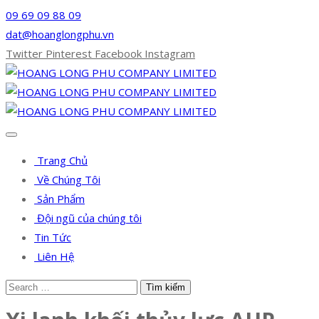
09 69 09 88 09
dat@hoanglongphu.vn
Twitter
Pinterest
Facebook
Instagram
Trang Chủ
Về Chúng Tôi
Sản Phẩm
Đội ngũ của chúng tôi
Tin Tức
Liên Hệ