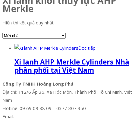
Xi lanh khối thủy lực AHP
Merkle
Hiển thị kết quả duy nhất
Đọc tiếp
Xi lanh AHP Merkle Cylinders Nhà
phân phối tại Việt Nam
Công Ty TNHH Hoàng Long Phú
Địa chỉ: 112/6 Ấp 36, Xã Hóc Môn, Thành Phố Hồ Chí Minh, Việt
Nam
Hotline: 09 69 09 88 09 – 0377 307 350
Email:
dat@hoanglongphu.vn
Facebook
Twitter
Instagram
Pinterest
Tumblr
Behance