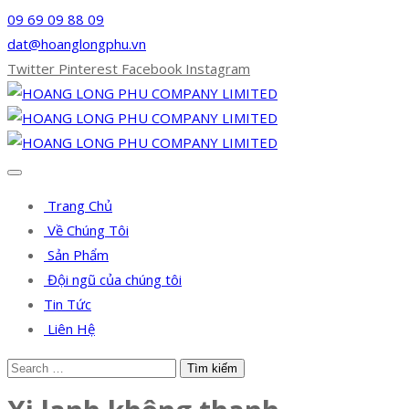
09 69 09 88 09
dat@hoanglongphu.vn
Twitter
Pinterest
Facebook
Instagram
Trang Chủ
Về Chúng Tôi
Sản Phẩm
Đội ngũ của chúng tôi
Tin Tức
Liên Hệ