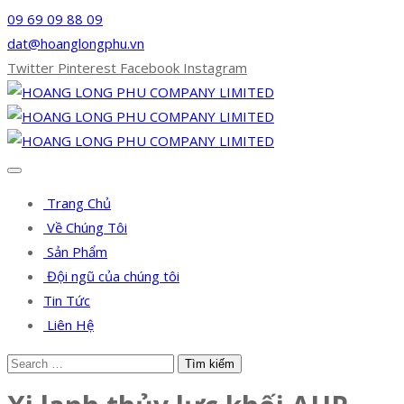
09 69 09 88 09
dat@hoanglongphu.vn
Twitter
Pinterest
Facebook
Instagram
Trang Chủ
Về Chúng Tôi
Sản Phẩm
Đội ngũ của chúng tôi
Tin Tức
Liên Hệ