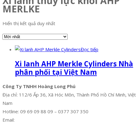
Xi lanh thủy lực khối AHP
MERLKE
Hiển thị kết quả duy nhất
Đọc tiếp
Xi lanh AHP Merkle Cylinders Nhà
phân phối tại Việt Nam
Công Ty TNHH Hoàng Long Phú
Địa chỉ: 112/6 Ấp 36, Xã Hóc Môn, Thành Phố Hồ Chí Minh, Việt
Nam
Hotline: 09 69 09 88 09 – 0377 307 350
Email:
dat@hoanglongphu.vn
Facebook
Twitter
Instagram
Pinterest
Tumblr
Behance