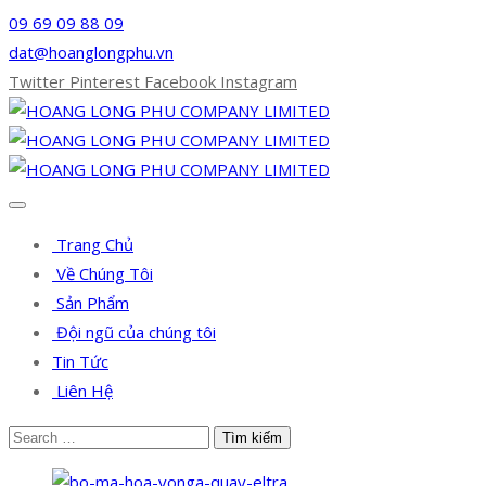
09 69 09 88 09
dat@hoanglongphu.vn
Twitter
Pinterest
Facebook
Instagram
Trang Chủ
Về Chúng Tôi
Sản Phẩm
Đội ngũ của chúng tôi
Tin Tức
Liên Hệ