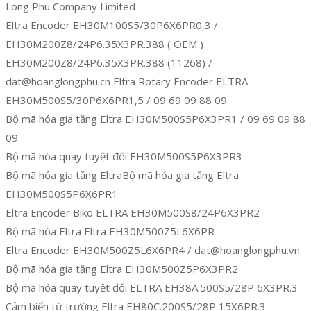
Long Phu Company Limited
Eltra Encoder EH30M100S5/30P6X6PR0,3 /
EH30M200Z8/24P6.35X3PR.388 ( OEM )
EH30M200Z8/24P6.35X3PR.388 (11268) /
dat@hoanglongphu.cn Eltra Rotary Encoder ELTRA
EH30M500S5/30P6X6PR1,5 / 09 69 09 88 09
Bộ mã hóa gia tăng Eltra EH30M500S5P6X3PR1 / 09 69 09 88
09
Bộ mã hóa quay tuyệt đối EH30M500S5P6X3PR3
Bộ mã hóa gia tăng EltraBộ mã hóa gia tăng Eltra
EH30M500S5P6X6PR1
Eltra Encoder Biko ELTRA EH30M500S8/24P6X3PR2
Bộ mã hóa Eltra Eltra EH30M500Z5L6X6PR
Eltra Encoder EH30M500Z5L6X6PR4 / dat@hoanglongphu.vn
Bộ mã hóa gia tăng Eltra EH30M500Z5P6X3PR2
Bộ mã hóa quay tuyệt đối ELTRA EH38A.500S5/28P 6X3PR.3
Cảm biến từ trường Eltra EH80C.200S5/28P 15X6PR.3