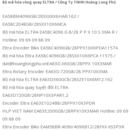
Bộ mã hóa vòng quay ELTRA / Công Ty TNHH Hoàng Long Phú
EA58BM4096G8/28SXX6X6HAR.162 /
EA58C2048G8/28SXX10X6MCA
Bộ mã hóa ELTRA EA58C4096 G 8/28 P P X 10 S 3MA R /
Hotline: 09 69 09 88 09
Eltra Encoder Biko EA58C4096G8/28PPX10X6PDA11574
Bộ mã hóa Eltra EA58C4096G8/28SXX10X6PCA 11575 /
dat@hoanglongphu.vnEA63D.360G8/28PPX 10X3MAR
Eltra Rotary Encoder EA63D.720G8/28 PPX10X3MA
Bộ mã hóa ELTRA EA63D360GC8/28SZE10X6M12.162
Bộ mã hóa quay tuyệt đối ELTRA
EA63D720G8/28NP10X3PAR1,2
Encoder Eltra EA63E1024B8/28PPX10X3PDR
HLP VIET NAM EA63E2000G8/28RPX10X3MAR Hotline: 09 69
09 88 09
Eltra Encoder Biko EAM58BR.4096/4096B12/28FXX 6S3P3R