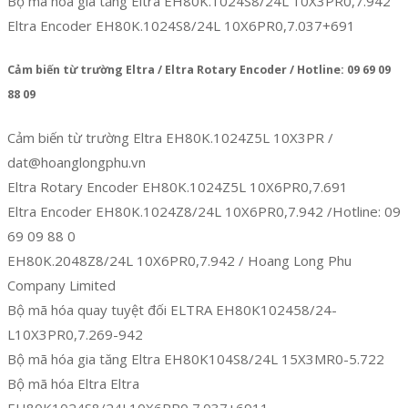
Bộ mã hóa gia tăng Eltra EH80K.1024S8/24L 10X3PR0,7.942
Eltra Encoder EH80K.1024S8/24L 10X6PR0,7.037+691
Cảm biến từ trường Eltra / Eltra Rotary Encoder / Hotline: 09 69 09
88 09
Cảm biến từ trường Eltra EH80K.1024Z5L 10X3PR /
dat@hoanglongphu.vn
Eltra Rotary Encoder EH80K.1024Z5L 10X6PR0,7.691
Eltra Encoder EH80K.1024Z8/24L 10X6PR0,7.942 /Hotline: 09
69 09 88 0
EH80K.2048Z8/24L 10X6PR0,7.942 / Hoang Long Phu
Company Limited
Bộ mã hóa quay tuyệt đối ELTRA EH80K102458/24-
L10X3PR0,7.269-942
Bộ mã hóa gia tăng Eltra EH80K104S8/24L 15X3MR0-5.722
Bộ mã hóa Eltra Eltra
EH80K1024S8/24L10X6PR0,7.037+6911