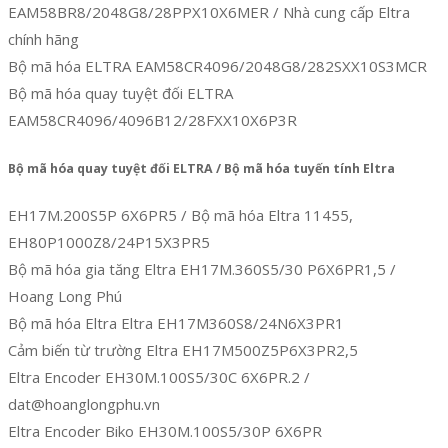
EAM58BR8/2048G8/28PPX10X6MER / Nhà cung cấp Eltra
chính hãng
Bộ mã hóa ELTRA EAM58CR4096/2048G8/282SXX10S3MCR
Bộ mã hóa quay tuyệt đối ELTRA
EAM58CR4096/4096B12/28FXX10X6P3R
Bộ mã hóa quay tuyệt đối ELTRA / Bộ mã hóa tuyến tính Eltra
EH17M.200S5P 6X6PR5 / Bộ mã hóa Eltra 11455,
EH80P1000Z8/24P15X3PR5
Bộ mã hóa gia tăng Eltra EH17M.360S5/30 P6X6PR1,5 /
Hoang Long Phú
Bộ mã hóa Eltra Eltra EH17M360S8/24N6X3PR1
Cảm biến từ trường Eltra EH17M500Z5P6X3PR2,5
Eltra Encoder EH30M.100S5/30C 6X6PR.2 /
dat@hoanglongphu.vn
Eltra Encoder Biko EH30M.100S5/30P 6X6PR