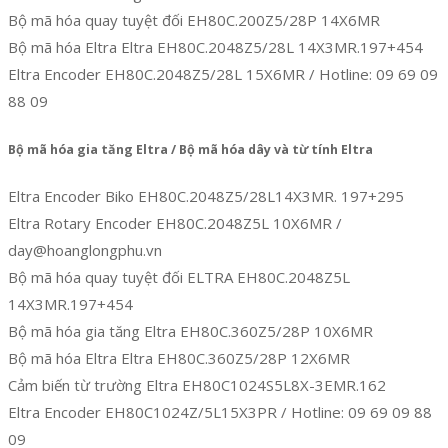
Bộ mã hóa quay tuyệt đối EH80C.200Z5/28P 14X6MR
Bộ mã hóa Eltra Eltra EH80C.2048Z5/28L 14X3MR.197+454
Eltra Encoder EH80C.2048Z5/28L 15X6MR / Hotline: 09 69 09
88 09
Bộ mã hóa gia tăng Eltra / Bộ mã hóa dây và từ tính Eltra
Eltra Encoder Biko EH80C.2048Z5/28L14X3MR. 197+295
Eltra Rotary Encoder EH80C.2048Z5L 10X6MR /
day@hoanglongphu.vn
Bộ mã hóa quay tuyệt đối ELTRA EH80C.2048Z5L
14X3MR.197+454
Bộ mã hóa gia tăng Eltra EH80C.360Z5/28P 10X6MR
Bộ mã hóa Eltra Eltra EH80C.360Z5/28P 12X6MR
Cảm biến từ trường Eltra EH80C1024S5L8X-3EMR.162
Eltra Encoder EH80C1024Z/5L15X3PR / Hotline: 09 69 09 88
09