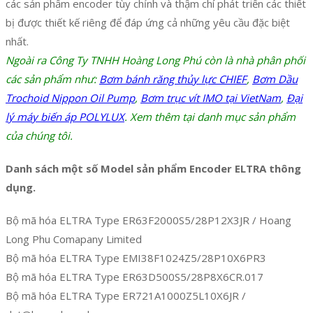
các sản phẩm encoder tùy chỉnh và thậm chí phát triển các thiết
bị được thiết kế riêng để đáp ứng cả những yêu cầu đặc biệt
nhất.
Ngoài ra Công Ty TNHH Hoàng Long Phú còn là nhà phân phối
các sản phẩm như:
Bơm bánh răng thủy lực CHIEF
,
Bơm Dầu
Trochoid Nippon Oil Pump
,
Bơm trục vít IMO tại VietNam
,
Đại
lý máy biến áp POLYLUX
. Xem thêm tại danh mục sản phẩm
của chúng tôi.
Danh sách một số Model sản phẩm Encoder ELTRA thông
dụng.
Bộ mã hóa ELTRA Type ER63F2000S5/28P12X3JR / Hoang
Long Phu Comapany Limited
Bộ mã hóa ELTRA Type EMI38F1024Z5/28P10X6PR3
Bộ mã hóa ELTRA Type ER63D500S5/28P8X6CR.017
Bộ mã hóa ELTRA Type ER721A1000Z5L10X6JR /