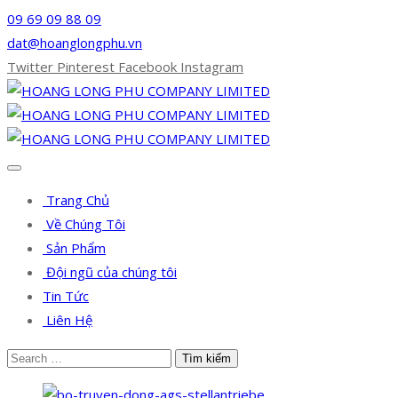
09 69 09 88 09
dat@hoanglongphu.vn
Twitter
Pinterest
Facebook
Instagram
Trang Chủ
Về Chúng Tôi
Sản Phẩm
Đội ngũ của chúng tôi
Tin Tức
Liên Hệ