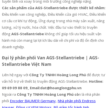
tuyến tính và xoay trong môi trường công nghiệp nặng.
Các sản phẩm của AGS-Stellantriebe được thiết kế nhằm:
Điều khiển van công nghiệp, Điều khiển cửa gió HVAC, Điều khiển
cơ cấu cơ khí tự động, Ứng dụng trong nhà máy sản xuất, năng
lượng, xử lý nước, hóa chất. Việc đầu tư vào thiết bị truyền
động
AGS-Stellantriebe
không chỉ giúp tối ưu hiệu suất vận
hành mà còn mang lại lợi ích lâu dài về chi phí và độ ổn định cho
doanh nghiệp.
Đại lý phân phối Van AGS-Stellantriebe | AGS-
Stellantriebe Việt Nam
Liên hệ ngay với
Công Ty TNHH Hoàng Long Phú
để được tư
vấn hỗ trợ về thiết bị truyền động AGS-Stellantriebe.
Hotline:
09 69 09 88 09_ Email:dat@hoanglongphu.vn
Ngoài ra
Công Ty TNHH Hoàng Long Phú cò
n là nhà phân
phối
Encoder BAUMER Germany
,
Nhà phân phối Endress
Hauser
,
Động cơ VEM Motors
,
Bộ giảm tốc hành tinh