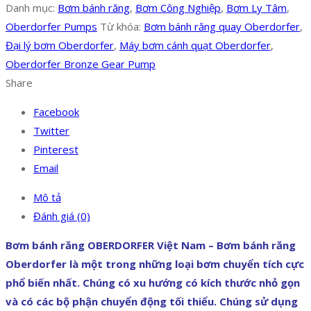
Danh mục:
Bơm bánh răng
,
Bơm Công Nghiệp
,
Bơm Ly Tâm
,
Oberdorfer Pumps
Từ khóa:
Bơm bánh răng quay Oberdorfer
,
Đại lý bơm Oberdorfer
,
Máy bơm cánh quạt Oberdorfer
,
Oberdorfer Bronze Gear Pump
Share
Facebook
Twitter
Pinterest
Email
Mô tả
Đánh giá (0)
Bơm bánh răng OBERDORFER Việt Nam – Bơm bánh răng
Oberdorfer là một trong những loại bơm chuyển tích cực
phổ biến nhất. Chúng có xu hướng có kích thước nhỏ gọn
và có các bộ phận chuyển động tối thiểu. Chúng sử dụng