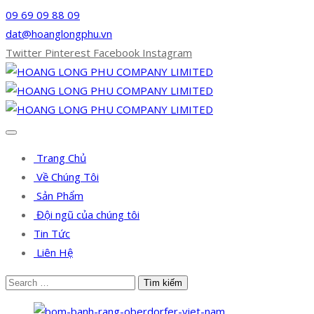
09 69 09 88 09
dat@hoanglongphu.vn
Twitter
Pinterest
Facebook
Instagram
Trang Chủ
Về Chúng Tôi
Sản Phẩm
Đội ngũ của chúng tôi
Tin Tức
Liên Hệ