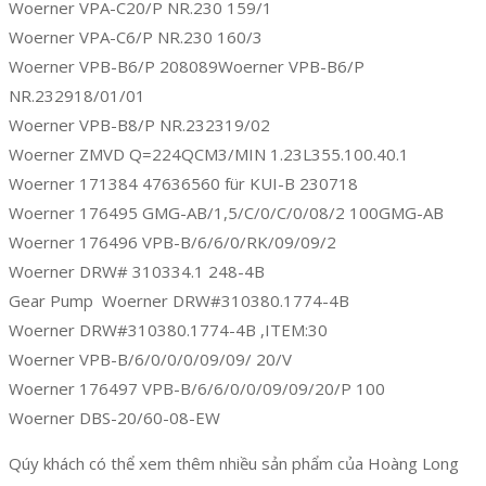
Woerner VPA-C20/P NR.230 159/1
Woerner VPA-C6/P NR.230 160/3
Woerner VPB-B6/P 208089Woerner VPB-B6/P
NR.232918/01/01
Woerner VPB-B8/P NR.232319/02
Woerner ZMVD Q=224QCM3/MIN 1.23L355.100.40.1
Woerner 171384 47636560 für KUI-B 230718
Woerner 176495 GMG-AB/1,5/C/0/C/0/08/2 100GMG-AB
Woerner 176496 VPB-B/6/6/0/RK/09/09/2
Woerner DRW# 310334.1 248-4B
Gear Pump Woerner DRW#310380.1774-4B
Woerner DRW#310380.1774-4B ,ITEM:30
Woerner VPB-B/6/0/0/0/09/09/ 20/V
Woerner 176497 VPB-B/6/6/0/0/09/09/20/P 100
Woerner DBS-20/60-08-EW
Qúy khách có thể xem thêm nhiều sản phẩm của Hoàng Long