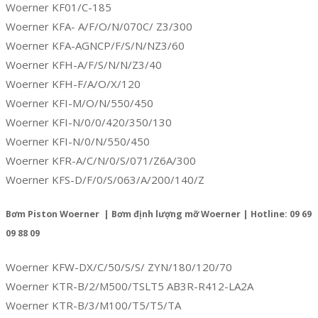
Woerner KF01/C-185
Woerner KFA- A/F/O/N/070C/ Z3/300
Woerner KFA-AGNCP/F/S/N/NZ3/60
Woerner KFH-A/F/S/N/N/Z3/40
Woerner KFH-F/A/O/X/120
Woerner KFI-M/O/N/550/450
Woerner KFI-N/0/0/420/350/130
Woerner KFI-N/0/N/550/450
Woerner KFR-A/C/N/0/S/071/Z6A/300
Woerner KFS-D/F/0/S/063/A/200/140/Z
Bơm Piston Woerner | Bơm định lượng mỡ Woerner | Hotline: 09 69
09 88 09
Woerner KFW-DX/C/50/S/S/ ZYN/180/120/70
Woerner KTR-B/2/M500/TSLT5 AB3R-R412-LA2A
Woerner KTR-B/3/M100/T5/T5/TA