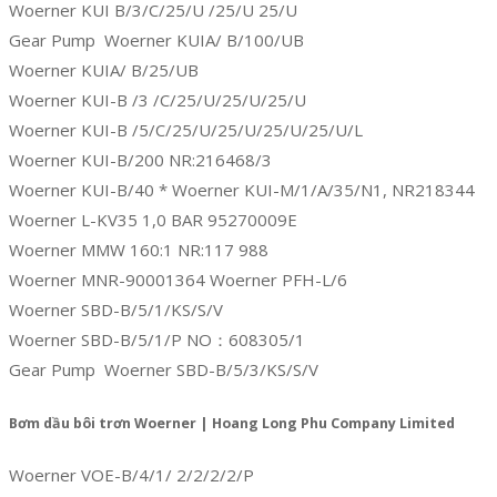
Woerner KUI B/3/C/25/U /25/U 25/U
Gear Pump Woerner KUIA/ B/100/UB
Woerner KUIA/ B/25/UB
Woerner KUI-B /3 /C/25/U/25/U/25/U
Woerner KUI-B /5/C/25/U/25/U/25/U/25/U/L
Woerner KUI-B/200 NR:216468/3
Woerner KUI-B/40 * Woerner KUI-M/1/A/35/N1, NR218344
Woerner L-KV35 1,0 BAR 95270009E
Woerner MMW 160:1 NR:117 988
Woerner MNR-90001364 Woerner PFH-L/6
Woerner SBD-B/5/1/KS/S/V
Woerner SBD-B/5/1/P NO：608305/1
Gear Pump Woerner SBD-B/5/3/KS/S/V
Bơm dầu bôi trơn Woerner | Hoang Long Phu Company Limited
Woerner VOE-B/4/1/ 2/2/2/2/P