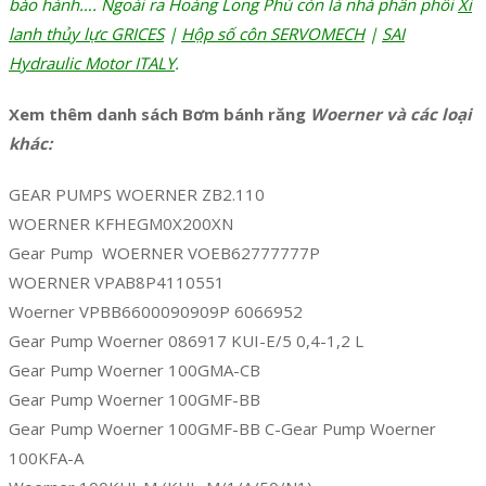
bảo hành…. Ngoài ra Hoàng Long Phú còn là nhà phân phối
Xi
lanh thủy lực GRICES
|
Hộp số côn SERVOMECH
|
SAI
Hydraulic Motor ITALY
.
Xem thêm danh sách Bơm bánh răng
Woerner và các loại
khác:
GEAR PUMPS WOERNER ZB2.110
WOERNER KFHEGM0X200XN
Gear Pump WOERNER VOEB62777777P
WOERNER VPAB8P4110551
Woerner VPBB6600090909P 6066952
Gear Pump Woerner 086917 KUI-E/5 0,4-1,2 L
Gear Pump Woerner 100GMA-CB
Gear Pump Woerner 100GMF-BB
Gear Pump Woerner 100GMF-BB C-Gear Pump Woerner
100KFA-A