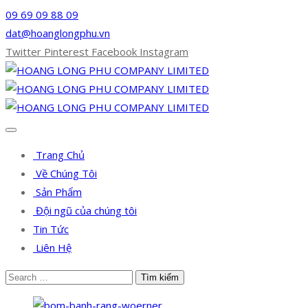
09 69 09 88 09
dat@hoanglongphu.vn
Twitter
Pinterest
Facebook
Instagram
Trang Chủ
Về Chúng Tôi
Sản Phẩm
Đội ngũ của chúng tôi
Tin Tức
Liên Hệ