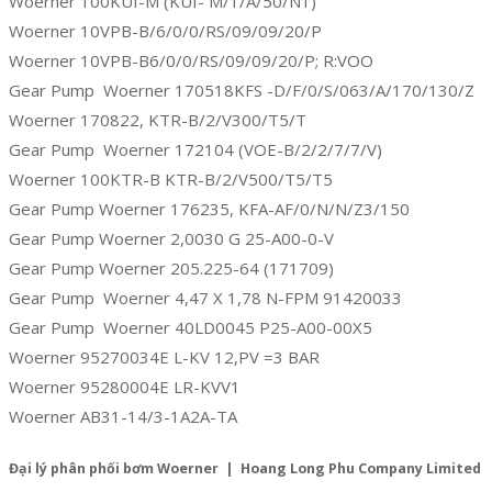
Woerner 100KUI-M (KUI- M/1/A/50/N1)
Woerner 10VPB-B/6/0/0/RS/09/09/20/P
Woerner 10VPB-B6/0/0/RS/09/09/20/P; R:VOO
Gear Pump Woerner 170518KFS -D/F/0/S/063/A/170/130/Z
Woerner 170822, KTR-B/2/V300/T5/T
Gear Pump Woerner 172104 (VOE-B/2/2/7/7/V)
Woerner 100KTR-B KTR-B/2/V500/T5/T5
Gear Pump Woerner 176235, KFA-AF/0/N/N/Z3/150
Gear Pump Woerner 2,0030 G 25-A00-0-V
Gear Pump Woerner 205.225-64 (171709)
Gear Pump Woerner 4,47 X 1,78 N-FPM 91420033
Gear Pump Woerner 40LD0045 P25-A00-00X5
Woerner 95270034E L-KV 12,PV =3 BAR
Woerner 95280004E LR-KVV1
Woerner AB31-14/3-1A2A-TA
Đại lý phân phối bơm Woerner | Hoang Long Phu Company Limited