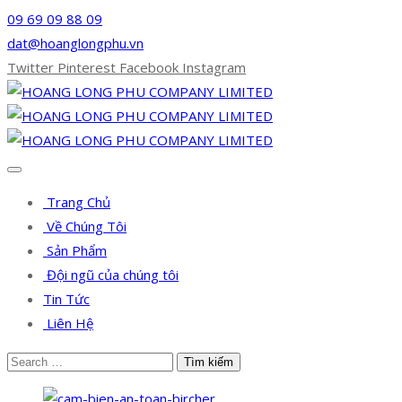
09 69 09 88 09
dat@hoanglongphu.vn
Twitter
Pinterest
Facebook
Instagram
Trang Chủ
Về Chúng Tôi
Sản Phẩm
Đội ngũ của chúng tôi
Tin Tức
Liên Hệ