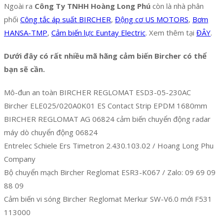
Ngoài ra
Công Ty TNHH Hoàng Long Phú
còn là nhà phân
phối
Công tắc áp suất BIRCHER
,
Động cơ US MOTORS
,
Bơm
HANSA-TMP
,
Cảm biến lực Euntay Electric
. Xem thêm tại
ĐÂY
.
Dưới đây có rất nhiều mã hãng cảm biến Bircher có thể
bạn sẽ cần.
Mô-đun an toàn BIRCHER REGLOMAT ESD3-05-230AC
Bircher ELE025/020A0K01 ES Contact Strip EPDM 1680mm
BIRCHER REGLOMAT AG 06824 cảm biến chuyển động radar
máy dò chuyển động 06824
Entrelec Schiele Ers Timetron 2.430.103.02 / Hoang Long Phu
Company
Bộ chuyển mạch Bircher Reglomat ESR3-K067 / Zalo: 09 69 09
88 09
Cảm biến vi sóng Bircher Reglomat Merkur SW-V6.0 mới F531
113000