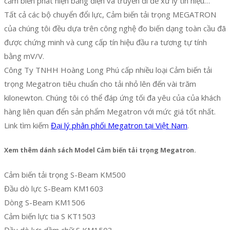
cảm biến phát hiện bằng điện và truyền đi để xử lý tín hiệu…
Tất cả các bộ chuyển đổi lực, Cảm biến tải trọng MEGATRON
của chúng tôi đều dựa trên công nghệ đo biến dạng toàn cầu đã
được chứng minh và cung cấp tín hiệu đầu ra tương tự tính
bằng mV/V.
Công Ty TNHH Hoàng Long Phú cấp nhiều loại Cảm biến tải
trọng Megatron tiêu chuẩn cho tải nhỏ lên đến vài trăm
kilonewton. Chúng tôi có thể đáp ứng tối đa yêu của của khách
hàng liên quan đển sản phẩm Megatron với mức giá tốt nhất.
Link tìm kiếm
Đại lý phân phối Megatron tại Việt Nam
.
Xem thêm dánh sách Model Cảm biến tải trọng Megatron.
Cảm biến tải trọng S-Beam KM500
Đầu dò lực S-Beam KM1603
Dòng S-Beam KM1506
Cảm biến lực tia S KT1503
Đầu dò lực dầm chữ S KM1503