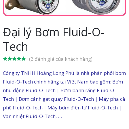
in
ức
Đại lý Bơm Fluid-O-
iên
Tech
ệ
(
2
đánh giá của khách hàng)
5.00
2
trên 5
dựa trên
Công ty TNHH Hoàng Long Phú là nhà phân phối bơm
đánh giá
Fluid-O-Tech chính hãng tại Việt Nam bao gồm: Bơm
nhu động Fluid-O-Tech | Bơm bánh răng Fluid-O-
Tech | Bơm cánh gạt quay Fluid-O-Tech | Máy pha cà
phê Fluid-O-Tech | Máy bơm điện từ Fluid-O-Tech |
Van nhiệt Fluid-O-Tech, …