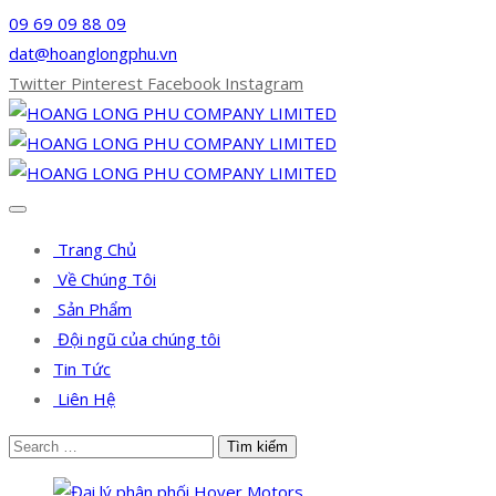
09 69 09 88 09
dat@hoanglongphu.vn
Twitter
Pinterest
Facebook
Instagram
Trang Chủ
Về Chúng Tôi
Sản Phẩm
Đội ngũ của chúng tôi
Tin Tức
Liên Hệ