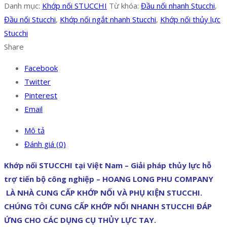
Danh mục:
Khớp nối STUCCHI
Từ khóa:
Đầu nối nhanh Stucchi
,
Đầu nối Stucchi
,
Khớp nối ngắt nhanh Stucchi
,
Khớp nối thủy lực
Stucchi
Share
Facebook
Twitter
Pinterest
Email
Mô tả
Đánh giá (0)
Khớp nối STUCCHI tại Việt Nam – Giải pháp thủy lực hỗ
trợ tiến bộ công nghiệp – HOANG LONG PHU COMPANY
LÀ NHÀ CUNG CẤP KHỚP NỐI VÀ PHỤ KIỆN STUCCHI.
CHÚNG TÔI CUNG CẤP KHỚP NỐI NHANH STUCCHI ĐÁP
ỨNG CHO CÁC DỤNG CỤ THỦY LỰC TAY.