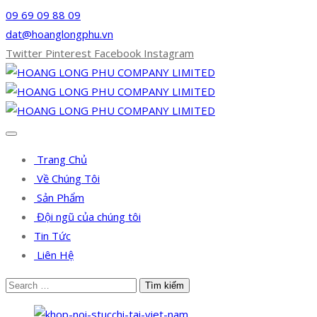
09 69 09 88 09
dat@hoanglongphu.vn
Twitter
Pinterest
Facebook
Instagram
Trang Chủ
Về Chúng Tôi
Sản Phẩm
Đội ngũ của chúng tôi
Tin Tức
Liên Hệ