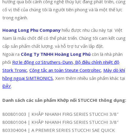
hướng qua bối cảnh công nghệ thủy lực đang phát triển, củng
cố vị thế của chúng tôi là người tiên phong và là một thế lực
trong ngành.
Hoang Long Phu Company
hiểu được nhu cầu này tại Việt
Nam là mấu chốt để có thể phát triển. Chúng tôi cam kết cung
cấp sản phẩm chất lượng. và hỗ trợ tư vấn lắp đặt.
Ngoài ra
Công Ty TNHH Hoàng Long Phú
còn là nhà phân
phối
Rơ le động cơ Struthers-Dunn
,
Bộ điều chỉnh nhiệt độ
Stork Tronic
,
Công tắc an toàn Steute Controltec
,
Máy dò khí
hồng ngoại SIMTRONICS
, Xem thêm nhiều sản phẩm khác tại
ĐÂY
.
Danh sách các sản phẩm Khớp nối STUCCHI thông dụng:
800801003 | KHẮP NHANH FIRG SERIES STUCCHI 3/8″
800801004 | KHẮP NHANH FIRG SERIES STUCCHI 3/8″
803304004 | A PREMIER SERIES STUCCHI SAE QUICK