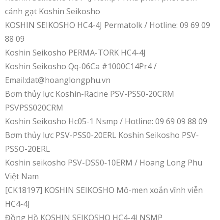
cánh gạt Koshin Seikosho
KOSHIN SEIKOSHO HC4-4J Permatolk / Hotline: 09 69 09
88 09
Koshin Seikosho PERMA-TORK HC4-4J
Koshin Seikosho Qq-06Ca #1000C14Pr4 /
Email:dat@hoanglongphu.vn
Bơm thủy lực Koshin-Racine PSV-PSS0-20CRM
PSVPSS020CRM
Koshin Seikosho Hc05-1 Nsmp / Hotline: 09 69 09 88 09
Bơm thủy lực PSV-PSS0-20ERL Koshin Seikosho PSV-
PSSO-20ERL
Koshin seikosho PSV-DSS0-10ERM / Hoang Long Phu
Việt Nam
[CK18197] KOSHIN SEIKOSHO Mô-men xoắn vĩnh viễn
HC4-4J
Đồng Hồ KOSHIN SEIKOSHO HC4-4J NSMP