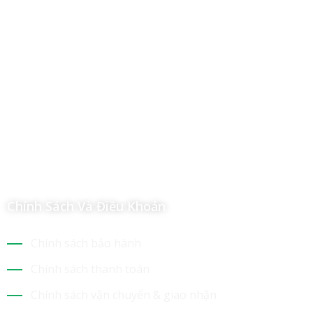
Công Ty TNHH Hoàng Long Phú
Địa chỉ: 112/6 Ấp 36, Xã Hóc Môn, Thành Phố Hồ Chí Minh,
Việt Nam
Hotline: 09 69 09 88 09 – 0377 307 350
Email:
dat@hoanglongphu.vn
Chính Sách Và Điều Khoản
Chính sách bảo hành
Chính sách thanh toán
Chính sách vận chuyển & giao nhận