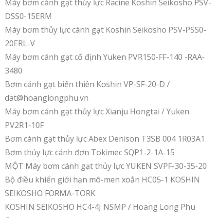
Máy bơm cánh gạt thủy lực Racine Koshin Seikosho PSV-
DSS0-15ERM
Máy bơm thủy lực cánh gạt Koshin Seikosho PSV-PSS0-
20ERL-V
Máy bơm cánh gạt cố định Yuken PVR150-FF-140 -RAA-
3480
Bơm cánh gạt biến thiên Koshin VP-SF-20-D /
dat@hoanglongphu.vn
Máy bơm cánh gạt thủy lực Xianju Hongtai / Yuken
PV2R1-10F
Bơm cánh gạt thủy lực Abex Denison T3SB 004 1R03A1
Bơm thủy lực cánh đơn Tokimec SQP1-2-1A-15
MỘT Máy bơm cánh gạt thủy lực YUKEN SVPF-30-35-20
Bộ điều khiển giới hạn mô-men xoắn HC05-1 KOSHIN
SEIKOSHO FORMA-TORK
KOSHIN SEIKOSHO HC4-4J NSMP / Hoang Long Phu