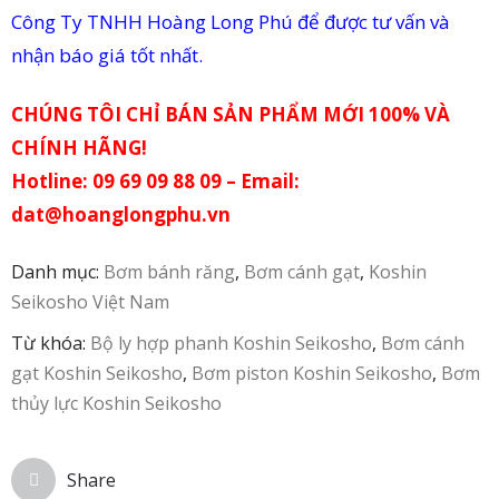
Công Ty TNHH Hoàng Long Phú để được tư vấn và
in
nhận báo giá tốt nhất.
ức
CHÚNG TÔI CHỈ BÁN SẢN PHẨM MỚI 100% VÀ
iên
CHÍNH HÃNG!
ệ
Hotline: 09 69 09 88 09 – Email:
dat@hoanglongphu.vn
Danh mục:
Bơm bánh răng
,
Bơm cánh gạt
,
Koshin
Seikosho Việt Nam
Từ khóa:
Bộ ly hợp phanh Koshin Seikosho
,
Bơm cánh
gạt Koshin Seikosho
,
Bơm piston Koshin Seikosho
,
Bơm
thủy lực Koshin Seikosho
Share