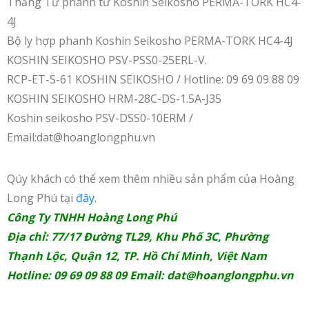
Thắng Từ phanh từ Koshin Seikosho PERMA-TORK HC4-
4J
Bộ ly hợp phanh Koshin Seikosho PERMA-TORK HC4-4J
KOSHIN SEIKOSHO PSV-PSS0-25ERL-V.
RCP-ET-S-61 KOSHIN SEIKOSHO / Hotline: 09 69 09 88 09
KOSHIN SEIKOSHO HRM-28C-DS-1.5A-J35
Koshin seikosho PSV-DSS0-10ERM /
Email:dat@hoanglongphu.vn
Qúy khách có thể xem thêm nhiều sản phẩm của Hoàng
Long Phú tại
đây
.
Công Ty TNHH Hoàng Long Phú
Địa chỉ: 77/17 Đường TL29, Khu Phố 3C, Phường
Thạnh Lộc, Quận 12, TP. Hồ Chí Minh, Việt Nam
Hotline: 09 69 09 88 09 Email:
dat@hoanglongphu.vn