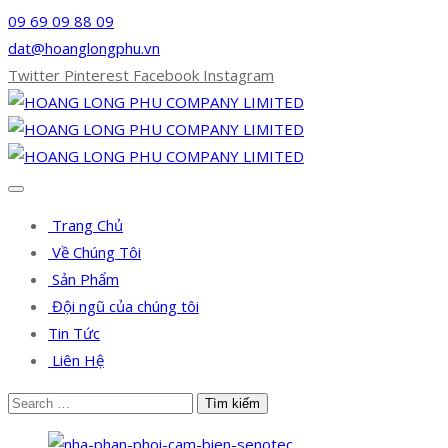
09 69 09 88 09
dat@hoanglongphu.vn
Twitter
Pinterest
Facebook
Instagram
Trang Chủ
Về Chúng Tôi
Sản Phẩm
Đội ngũ của chúng tôi
Tin Tức
Liên Hệ