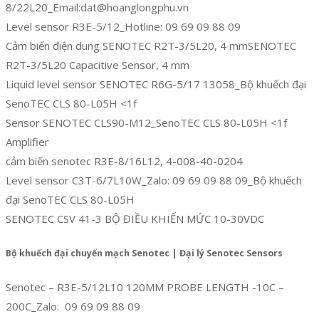
8/22L20_Email:dat@hoanglongphu.vn
Level sensor R3E-5/12_Hotline: 09 69 09 88 09
Cảm biến điện dung SENOTEC R2T-3/5L20, 4 mmSENOTEC
R2T-3/5L20 Capacitive Sensor, 4 mm
Liquid level sensor SENOTEC R6G-5/17 13058_Bộ khuếch đại
SenoTEC CLS 80-L05H <1f
Sensor SENOTEC CLS90-M12_SenoTEC CLS 80-L05H <1f
Amplifier
cảm biến senotec R3E-8/16L12, 4-008-40-0204
Level sensor C3T-6/7L10W_Zalo: 09 69 09 88 09_Bộ khuếch
đại SenoTEC CLS 80-L05H
SENOTEC CSV 41-3 BỘ ĐIỀU KHIỂN MỨC 10-30VDC
Bộ khuếch đại chuyển mạch Senotec | Đại lý Senotec Sensors
Senotec – R3E-5/12L10 120MM PROBE LENGTH -10C –
200C_Zalo: 09 69 09 88 09