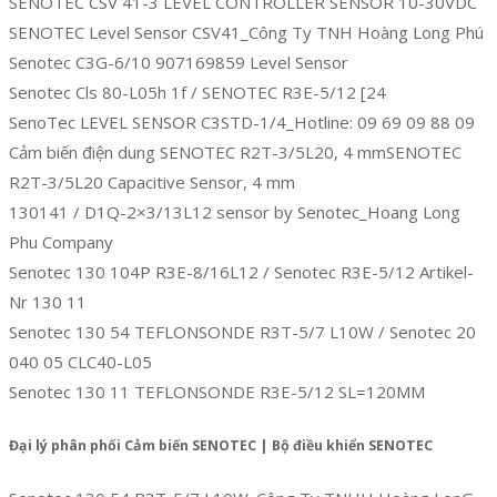
SENOTEC CSV 41-3 LEVEL CONTROLLER SENSOR 10-30VDC
SENOTEC Level Sensor CSV41_Công Ty TNH Hoàng Long Phú
Senotec C3G-6/10 907169859 Level Sensor
Senotec Cls 80-L05h 1f / SENOTEC R3E-5/12 [24
SenoTec LEVEL SENSOR C3STD-1/4_Hotline: 09 69 09 88 09
Cảm biến điện dung SENOTEC R2T-3/5L20, 4 mmSENOTEC
R2T-3/5L20 Capacitive Sensor, 4 mm
130141 / D1Q-2×3/13L12 sensor by Senotec_Hoang Long
Phu Company
Senotec 130 104P R3E-8/16L12 / Senotec R3E-5/12 Artikel-
Nr 130 11
Senotec 130 54 TEFLONSONDE R3T-5/7 L10W / Senotec 20
040 05 CLC40-L05
Senotec 130 11 TEFLONSONDE R3E-5/12 SL=120MM
Đại lý phân phối Cảm biến SENOTEC | Bộ điều khiển
SENOTEC