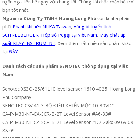
ngần ngại liên hệ ngay với chúng tôi. Chúng tôi chắc chắn hỗ trợ
bạn tốt nhất.
Ngoài ra Công Ty TNHH Hoàng Long Phú
còn là nhà phân
phối
Phanh khí nén NIIKA Taiwan
,
Vòng bi tuyến tính
SCHNEEBERGER
,
Hộp số Poggi tại Việt Nam
,
Máy phát áp
suất KLAY INSTRUMENT
. Xem thêm rất nhiều sản phẩm khác
tại
ĐÂY
.
Danh sách các sản phẩm SENOTEC thông dụng tại Việt
Nam.
Senotec XS3Q-25/61L10 level sensor 1610 4025_Hoang Long
Phu Company
SENOTEC CSV 41-3 BỘ ĐIỀU KHIỂN MỨC 10-30VDC
CA-P-M30-NF-CA-SCR-B-2T Level Sensor #A6-33#
CA-P-M30-NF-CA-SCR-B-2T Level Sensor #D2-Zalo: 09 69 09
88 09