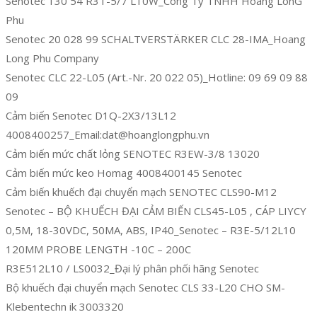
Senotec 130 54 R3T-5/7 L10W_Công Ty TNHH Hoàng LonG
Phu
Senotec 20 028 99 SCHALTVERSTÄRKER CLC 28-IMA_Hoang
Long Phu Company
Senotec CLC 22-L05 (Art.-Nr. 20 022 05)_Hotline: 09 69 09 88
09
Cảm biến Senotec D1Q-2X3/13L12
4008400257_Email:dat@hoanglongphu.vn
Cảm biến mức chất lỏng SENOTEC R3EW-3/8 13020
Cảm biến mức keo Homag 4008400145 Senotec
Cảm biến khuếch đại chuyển mạch SENOTEC CLS90-M12
Senotec – BỘ KHUẾCH ĐẠI CẢM BIẾN CLS45-L05 , CÁP LIYCY
0,5M, 18-30VDC, 50MA, ABS, IP40_Senotec – R3E-5/12L10
120MM PROBE LENGTH -10C – 200C
R3E512L10 / LS0032_Đại lý phân phối hãng Senotec
Bộ khuếch đại chuyển mạch Senotec CLS 33-L20 CHO SM-
Klebentechn ik 3003320