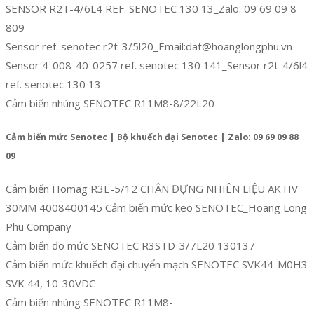
SENSOR R2T-4/6L4 REF. SENOTEC 130 13_Zalo: 09 69 09 8
809
Sensor ref. senotec r2t-3/5l20_Email:dat@hoanglongphu.vn
Sensor 4-008-40-0257 ref. senotec 130 141_Sensor r2t-4/6l4
ref. senotec 130 13
Cảm biến nhúng SENOTEC R11M8-8/22L20
Cảm biến mức Senotec | Bộ khuếch đại Senotec | Zalo: 09 69 09 88
09
Cảm biến Homag R3E-5/12 CHÂN ĐỰNG NHIÊN LIỆU AKTIV
30MM 4008400145 Cảm biến mức keo SENOTEC_Hoang Long
Phu Company
Cảm biến đo mức SENOTEC R3STD-3/7L20 130137
Cảm biến mức khuếch đại chuyển mạch SENOTEC SVK44-M0H3
SVK 44, 10-30VDC
Cảm biến nhúng SENOTEC R11M8-