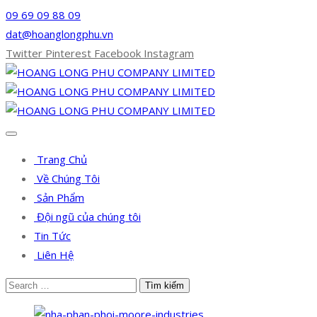
09 69 09 88 09
dat@hoanglongphu.vn
Twitter
Pinterest
Facebook
Instagram
Trang Chủ
Về Chúng Tôi
Sản Phẩm
Đội ngũ của chúng tôi
Tin Tức
Liên Hệ