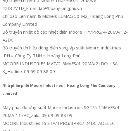
Bộ truyền nhiệt độ Moore TRX/PRG/4-20MA/8-
42DC/VTD_Email:dat@hoanglongphu.vn
Chỉ báo Lehmann & Michels LEMAG 50-M2_Hoang Long Phu
Company Limited
Bộ truyền nhiệt độ cặp nhiệt điện Moore TIY/PRG/4-20MA/12-
42DC
Bộ truyền tín hiệu dòng điện sang áp suất Moore Industries
IPH4_Công Ty TNHH Hoàng Long Phú
MOORE INDUSTRIES MVT/2-5MVFS/4-20MA/24DC/-LSA-
K_Hotline: 09 69 09 88 09
Nhà phân phối Moore Industries | Hoang Long Phu Company
Limited
Máy phát đo ứng suất Moore Industries SGT/5-15MVFS/4-
20MA-117AC_Zalo: 09 69 09 88 09
MOORE Industries FS STA/TPRG/3PRG/ 24DC-AOELEC-I-
493=7C3 3