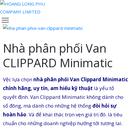
TRANG
CHỦ
VỀ
Nhà phân phối Van
CHÚNG
TÔI
CLIPPARD Minimatic
SẢN
PHẨM
Vệc lựa chọn
ĐỘI
nhà phân phối Van Clippard Minimatic
NGŨ
chính hãng, uy tín, am hiểu kỹ thuật
là yếu tố
CỦA
quyết định. Van Clippard Minimatic không dành cho
CHÚNG
số đông, mà dành cho những hệ thống
đòi hỏi sự
TÔI
hoàn hảo
. Và để khai thác trọn vẹn giá trị đó. là tiêu
TIN
chuẩn cho những doanh nghiệp hướng tới tương lai.
TỨC