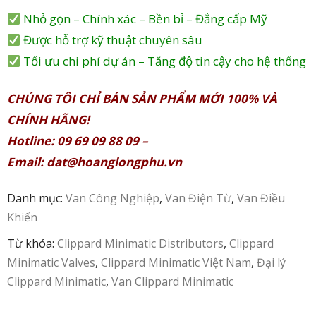
LIÊN
Nhỏ gọn – Chính xác – Bền bỉ – Đẳng cấp Mỹ
HỆ
Được hỗ trợ kỹ thuật chuyên sâu
Tối ưu chi phí dự án – Tăng độ tin cậy cho hệ thống
CHÚNG TÔI CHỈ BÁN SẢN PHẨM MỚI 100% VÀ
CHÍNH HÃNG!
Hotline: 09 69 09 88 09 –
Email:
dat@hoanglongphu.vn
Danh mục:
Van Công Nghiệp
,
Van Điện Từ
,
Van Điều
Khiển
Từ khóa:
Clippard Minimatic Distributors
,
Clippard
Minimatic Valves
,
Clippard Minimatic Việt Nam
,
Đại lý
Clippard Minimatic
,
Van Clippard Minimatic