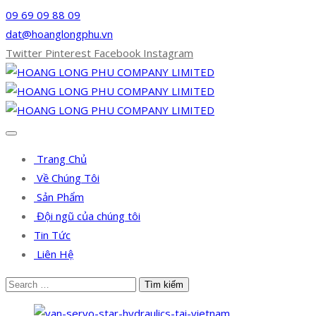
09 69 09 88 09
dat@hoanglongphu.vn
Twitter
Pinterest
Facebook
Instagram
Trang Chủ
Về Chúng Tôi
Sản Phẩm
Đội ngũ của chúng tôi
Tin Tức
Liên Hệ