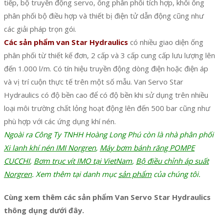
tiếp, bộ truyền động servo, ống phân phối tích hợp, khối ống
phân phối bộ điều hợp và thiết bị điện tử dẫn động cũng như
các giải pháp trọn gói.
Các sản phẩm van Star Hydraulics
có nhiều giao diện ống
phân phối từ thiết kế đơn, 2 cấp và 3 cấp cung cấp lưu lượng lên
đến 1.000 l/m. Có tín hiệu truyền động dòng điện hoặc điện áp
và vị trí cuộn thực tế trên một số mẫu. Van Servo Star
Hydraulics có độ bền cao để có độ bền khi sử dụng trên nhiều
loại môi trường chất lỏng hoạt động lên đến 500 bar cũng như
phù hợp với các ứng dụng khí nén.
Ngoài ra Công Ty TNHH Hoàng Long Phú còn là nhà phân phối
Xi lanh khí nén IMI Norgren
,
Máy bơm bánh răng POMPE
CUCCHI
,
Bơm trục vít IMO tại VietNam
,
Bộ điều chỉnh áp suất
Norgren
. Xem thêm tại danh mục
sản phẩm
của chúng tôi.
Cùng xem thêm các sản phẩm Van Servo Star Hydraulics
thông dụng dưới đây.