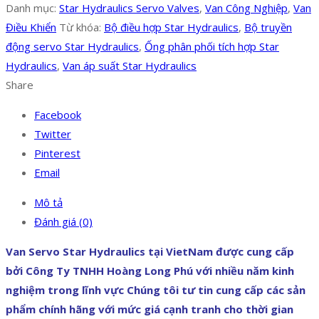
Danh mục:
Star Hydraulics Servo Valves
,
Van Công Nghiệp
,
Van
Điều Khiển
Từ khóa:
Bộ điều hợp Star Hydraulics
,
Bộ truyền
động servo Star Hydraulics
,
Ống phân phối tích hợp Star
Hydraulics
,
Van áp suất Star Hydraulics
Share
Facebook
Twitter
Pinterest
Email
Mô tả
Đánh giá (0)
Van Servo Star Hydraulics tại VietNam được cung cấp
bởi Công Ty TNHH Hoàng Long Phú với nhiều năm kinh
nghiệm trong lĩnh vực Chúng tôi tư tin cung cấp các sản
phẩm chính hãng với mức giá cạnh tranh cho thời gian