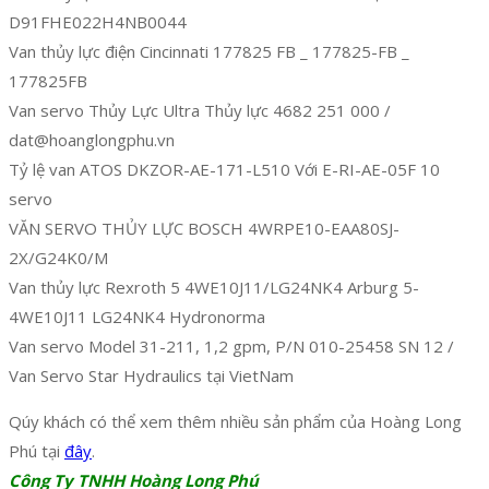
D91FHE022H4NB0044
Van thủy lực điện Cincinnati 177825 FB _ 177825-FB _
177825FB
Van servo Thủy Lực Ultra Thủy lực 4682 251 000 /
dat@hoanglongphu.vn
Tỷ lệ van ATOS DKZOR-AE-171-L510 Với E-RI-AE-05F 10
servo
VĂN SERVO THỦY LỰC BOSCH 4WRPE10-EAA80SJ-
2X/G24K0/M
Van thủy lực Rexroth 5 4WE10J11/LG24NK4 Arburg 5-
4WE10J11 LG24NK4 Hydronorma
Van servo Model 31-211, 1,2 gpm, P/N 010-25458 SN 12 /
Van Servo Star Hydraulics tại VietNam
Qúy khách có thể xem thêm nhiều sản phẩm của Hoàng Long
Phú tại
đây
.
Công Ty TNHH Hoàng Long Phú