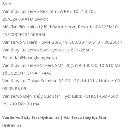
8mA
Van thủy lực servo Rexroth 5WRPE 10 F1B 70L-
20/G24K0/A1M 24v-dc
Mô-đun điều chỉnh tỷ lệ thủy lực servo Rexroth 4WS2EM10-
45/20B2ET315K8BM
Van servo Vickers – SM4-20(5)19-300/30-10-S10 – 3025011
Van thủy lực servo Star Hydraulics 631-266C /
Email:dat@hoanglongphu.vn
Van thủy lực servo Vickers SM4-20(5)19-300/30-10-S10 Mã
số 3025011 S/N# 17449
Van thủy lực Tokyo Seimitsu 3F-30L-30-14.101 / Hotline: 09
69 09 88 09
Van servo Điện Thủy Lực Star Hydraulics 761K5146B 4500
PSI -30 Đến 30 mA
Van Servo 2 cấp Star Hydraulics | Van Servo thủy lực Star
Hydraulics