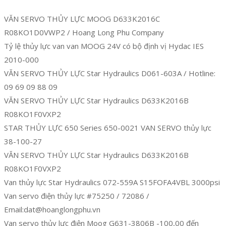
VĂN SERVO THỦY LỰC MOOG D633K2016C
R08KO1D0VWP2 / Hoang Long Phu Company
Tỷ lệ thủy lực van van MOOG 24V có bộ định vị Hydac IES
2010-000
VĂN SERVO THỦY LỰC Star Hydraulics D061-603A / Hotline:
09 69 09 88 09
VĂN SERVO THỦY LỰC Star Hydraulics D633K2016B
R08KO1F0VXP2
STAR THỦY LỰC 650 Series 650-0021 VAN SERVO thủy lực
38-100-27
VĂN SERVO THỦY LỰC Star Hydraulics D633K2016B
R08KO1F0VXP2
Van thủy lực Star Hydraulics 072-559A S15FOFA4VBL 3000psi
Van servo điện thủy lực #75250 / 72086 /
Email:dat@hoanglongphu.vn
Van servo thủy lực điện Moog G631-3806B -100,00 đến