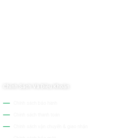
Công Ty TNHH Hoàng Long Phú
Địa chỉ: 112/6 Ấp 36, Xã Hóc Môn, Thành Phố Hồ Chí Minh, Việt
Nam
Hotline: 09 69 09 88 09 – 0377 307 350
Email:
dat@hoanglongphu.vn
Chính Sách Và Điều Khoản
Chính sách bảo hành
Chính sách thanh toán
Chính sách vận chuyển & giao nhận