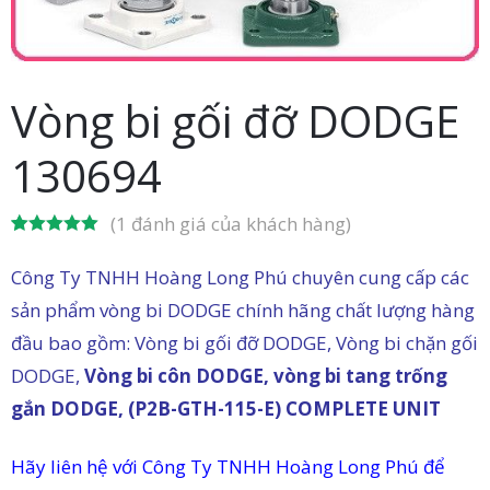
in
ức
Vòng bi gối đỡ DODGE
iên
130694
ệ
(
1
đánh giá của khách hàng)
5.00
1
trên 5
dựa trên
Công Ty TNHH Hoàng Long Phú chuyên cung cấp các
đánh giá
sản phẩm vòng bi DODGE chính hãng chất lượng hàng
đầu bao gồm: Vòng bi gối đỡ DODGE, Vòng bi chặn gối
DODGE,
Vòng bi côn DODGE, vòng bi tang trống
gắn DODGE, (P2B-GTH-115-E) COMPLETE UNIT
Hãy liên hệ với Công Ty TNHH Hoàng Long Phú để