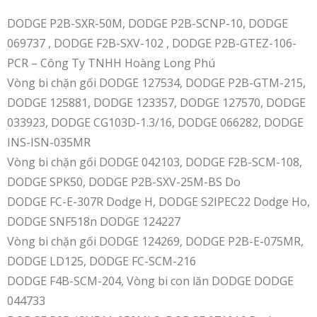
DODGE P2B-SXR-50M, DODGE P2B-SCNP-10, DODGE
069737 , DODGE F2B-SXV-102 , DODGE P2B-GTEZ-106-
PCR – Công Ty TNHH Hoàng Long Phú
Vòng bi chặn gối DODGE 127534, DODGE P2B-GTM-215,
DODGE 125881, DODGE 123357, DODGE 127570, DODGE
033923, DODGE CG103D-1.3/16, DODGE 066282, DODGE
INS-ISN-035MR
Vòng bi chặn gối DODGE 042103, DODGE F2B-SCM-108,
DODGE SPK50, DODGE P2B-SXV-25M-BS Do
DODGE FC-E-307R Dodge H, DODGE S2IPEC22 Dodge Ho,
DODGE SNF518n DODGE 124227
Vòng bi chặn gối DODGE 124269, DODGE P2B-E-075MR,
DODGE LD125, DODGE FC-SCM-216
DODGE F4B-SCM-204, Vòng bi con lăn DODGE DODGE
044733