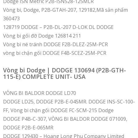
Dodge ISN Metric P2B-ISN528-125MLR
Vòng bi, Dodge, P2B-GTAH-207, 129182,Mã sản phẩm
360473
128719 DODGE – P2B-DL-207 D-LOK DL DODGE
Vòng bi gối đỡ Dodge 126814 211
Vòng bi né tránh DODGE F2B-DLEZ-25M-PCR
vòng bi chặn gối DODGE F4B-SCEZ-25M-PCR
Vòng bi Dodge | DODGE 130694 (P2B-GTH-
115-E) COMPLETE UNIT- USA
VÒNG BI BALDOR DODGE LD70
DODGE LD25, DODGE P2B-E-045MR. DODGE INS-SC-100-
FF, Vòng bi chặn gối DODGE FC-SCM-215 Dodge
DODGE P4B-C-307, VÒNG BI BALDOR DODGE 071009,
DODGE P2B-E-065MR
DODGE 129430 – Hoang Long Phu Company Limited