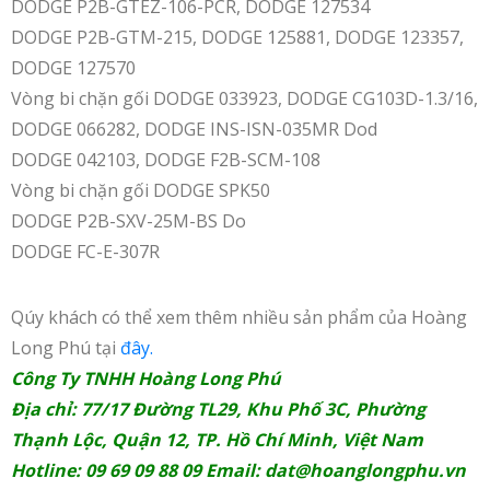
DODGE P2B-GTEZ-106-PCR, DODGE 127534
DODGE P2B-GTM-215, DODGE 125881, DODGE 123357,
DODGE 127570
Vòng bi chặn gối DODGE 033923, DODGE CG103D-1.3/16,
DODGE 066282, DODGE INS-ISN-035MR Dod
DODGE 042103, DODGE F2B-SCM-108
Vòng bi chặn gối DODGE SPK50
DODGE P2B-SXV-25M-BS Do
DODGE FC-E-307R
Qúy khách có thể xem thêm nhiều sản phẩm của Hoàng
Long Phú tại
đây.
Công Ty TNHH Hoàng Long Phú
Địa chỉ: 77/17 Đường TL29, Khu Phố 3C, Phường
Thạnh Lộc, Quận 12, TP. Hồ Chí Minh, Việt Nam
Hotline: 09 69 09 88 09 Email:
dat@hoanglongphu.vn