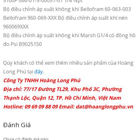
5100P 066-01-5-00051-01 1/4″Npt
Bộ điều chỉnh áp suất không khí Bellofram 60-063-003
Bellofram 960-069-XXX Bộ điều chỉnh áp suất khí nén
960069XXX
Bộ điều chỉnh áp suất không khí Marsh G1/4 có đồng hồ
đo Psi B9025150
Qúy khách có thể xem thêm nhiều sản phẩm của Hoàng
Long Phú tại
đây
.
Công Ty TNHH Hoàng Long Phú
Địa chỉ: 77/17 Đường TL29, Khu Phố 3C, Phường
Thạnh Lộc, Quận 12, TP. Hồ Chí Minh, Việt Nam
Hotline: 09 69 09 88 09 Email:
dat@hoanglongphu.vn
Đánh Giá
Chưa có đánh giá nào.