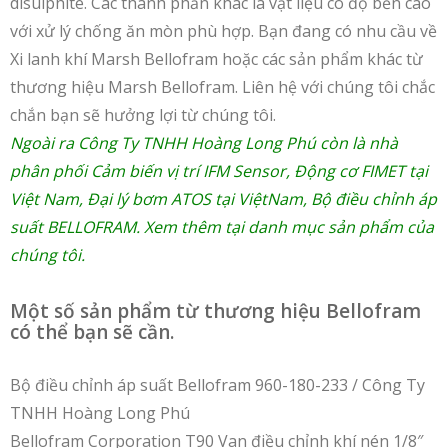
disulphite. Các thành phần khác là vật liệu có độ bền cao
với xử lý chống ăn mòn phù hợp. Bạn đang có nhu cầu về
Xi lanh khí Marsh Bellofram hoặc các sản phẩm khác từ
thương hiệu Marsh Bellofram. Liên hệ với chúng tôi chắc
chắn bạn sẽ hưởng lợi từ chúng tôi.
Ngoài ra Công Ty TNHH Hoàng Long Phú còn là nhà
phân phối
Cảm biến vị trí IFM Sensor
,
Động cơ FIMET tại
Việt Nam
,
Đại lý bơm ATOS tại ViệtNam
,
Bộ điều chỉnh áp
suất BELLOFRAM
. Xem thêm tại danh mục
sản phẩm
của
chúng tôi.
Một số sản phẩm từ thương hiệu Bellofram
có thể bạn sẽ cần.
Bộ điều chỉnh áp suất Bellofram 960-180-233 / Công Ty
TNHH Hoàng Long Phú
Bellofram Corporation T90 Van điều chỉnh khí nén 1/8″