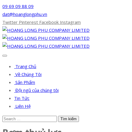
09 69 09 88 09
dat@hoanglongphu.vn
Twitter
Pinterest
Facebook
Instagram
Trang Chủ
Về Chúng Tôi
Sản Phẩm
Đội ngũ của chúng tôi
Tin Tức
Liên Hệ