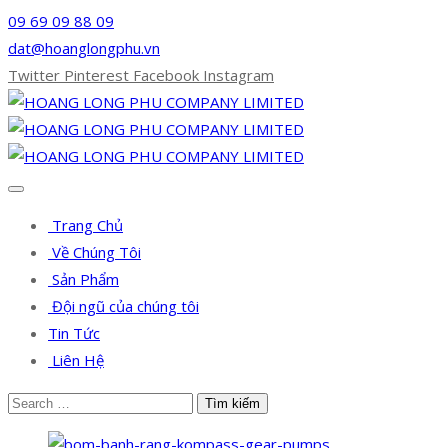
09 69 09 88 09
dat@hoanglongphu.vn
Twitter
Pinterest
Facebook
Instagram
Trang Chủ
Về Chúng Tôi
Sản Phẩm
Đội ngũ của chúng tôi
Tin Tức
Liên Hệ