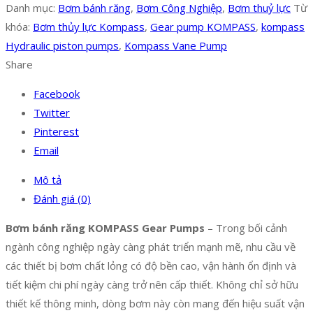
Danh mục:
Bơm bánh răng
,
Bơm Công Nghiệp
,
Bơm thuỷ lực
Từ
khóa:
Bơm thủy lực Kompass
,
Gear pump KOMPASS
,
kompass
Hydraulic piston pumps
,
Kompass Vane Pump
Share
Facebook
Twitter
Pinterest
Email
Mô tả
Đánh giá (0)
Bơm bánh răng KOMPASS Gear Pumps
– Trong bối cảnh
ngành công nghiệp ngày càng phát triển mạnh mẽ, nhu cầu về
các thiết bị bơm chất lỏng có độ bền cao, vận hành ổn định và
tiết kiệm chi phí ngày càng trở nên cấp thiết. Không chỉ sở hữu
thiết kế thông minh, dòng bơm này còn mang đến hiệu suất vận