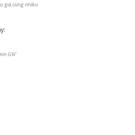
o giá cùng nhiều
y:
min G¼”