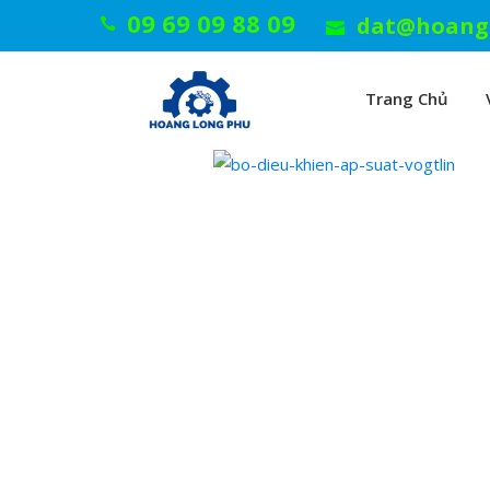
09 69 09 88 09
dat@hoang
Trang Chủ