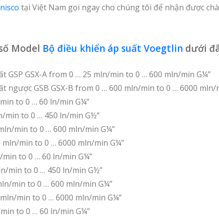
nisco
tại Việt Nam gọi ngay cho chúng tôi để nhận được chà
số Model
Bộ điều khiển áp suất Voegtlin
dưới đâ
ất GSP GSX-A from 0 … 25 mln/min to 0 … 600 mln/min G¼”
uất ngược GSB GSX-B from 0 … 600 mln/min to 0 … 6000 mln/
/min to 0 … 60 ln/min G¼”
n/min to 0 … 450 ln/min G½”
mln/min to 0 … 600 mln/min G¼”
 mln/min to 0 … 6000 mln/min G¼”
/min to 0 … 60 ln/min G¼”
n/min to 0 … 450 ln/min G½”
ln/min to 0 … 600 mln/min G¼”
 mln/min to 0 … 6000 mln/min G¼”
/min to 0 … 60 ln/min G¼”