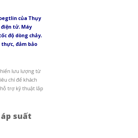
oegtlin của Thụy
 điện tử. Máy
tốc độ dòng chảy.
í thực, đảm bảo
hiển lưu lượng từ
tiêu chí để khách
ỗ trợ kỹ thuật lắp
 áp suất