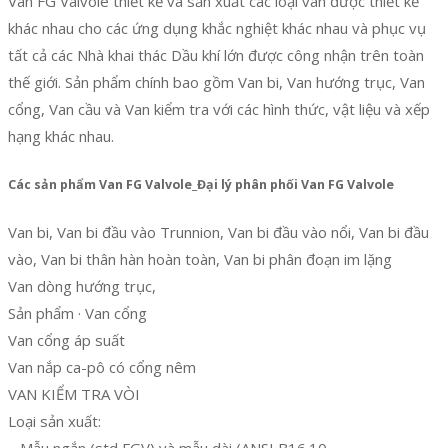
Van FG Valvole thiết kế và sản xuất các loại van được thiết kế
khác nhau cho các ứng dụng khắc nghiệt khác nhau và phục vụ
tất cả các Nhà khai thác Dầu khí lớn được công nhận trên toàn
thế giới. Sản phẩm chính bao gồm Van bi, Van hướng trục, Van
cổng, Van cầu và Van kiểm tra với các hình thức, vật liệu và xếp
hạng khác nhau.
Các sản phẩm Van FG Valvole_Đại lý phân phối Van FG Valvole
Van bi, Van bi đầu vào Trunnion, Van bi đầu vào nổi, Van bi đầu
vào, Van bi thân hàn hoàn toàn, Van bi phân đoạn im lặng
Van dòng hướng trục,
Sản phẩm · Van cổng
Van cổng áp suất
Van nắp ca-pô có cổng nêm
VAN KIỂM TRA VÒI
Loại sản xuất:
– Mẫu ngắn (std FGV) và mẫu dài (ANSI B16.10