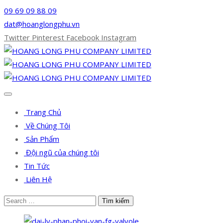
09 69 09 88 09
dat@hoanglongphu.vn
Twitter
Pinterest
Facebook
Instagram
Trang Chủ
Về Chúng Tôi
Sản Phẩm
Đội ngũ của chúng tôi
Tin Tức
Liên Hệ