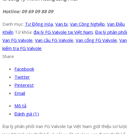
Hotline: 09 69 09 88 09
Danh mục:
Tự Động Hóa
,
Van bi
,
Van Công Nghiệp
,
Van Điều
Khiển
Từ khóa:
đại lý FG Valvole tại Việt Nam
,
Đại lý phân phối
Van FG Valvole
,
Van cầu FG Valvole
,
Van cổng FG Valvole
,
Van
kiểm tra FG Valvole
Share
Facebook
Twitter
Pinterest
Email
Mô tả
Đánh giá (1)
Đại lý phân phối Van FG Valvole tại Việt Nam giới thiệu sơ lược