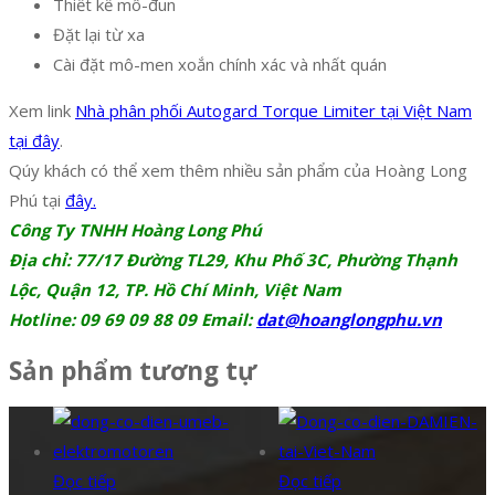
Thiết kế mô-đun
Đặt lại từ xa
Cài đặt mô-men xoắn chính xác và nhất quán
Xem link
Nhà phân phối Autogard Torque Limiter tại Việt Nam
tại đây
.
Qúy khách có thể xem thêm nhiều sản phẩm của Hoàng Long
Phú tại
đây.
Công Ty TNHH Hoàng Long Phú
Địa chỉ: 77/17 Đường TL29, Khu Phố 3C, Phường Thạnh
Lộc, Quận 12, TP. Hồ Chí Minh, Việt Nam
Hotline: 09 69 09 88 09 Email:
dat@hoanglongphu.vn
Sản phẩm tương tự
Đọc tiếp
Đọc tiếp