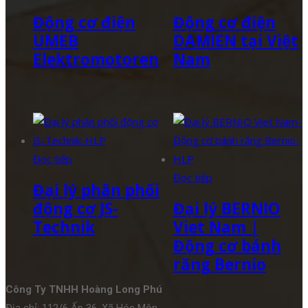
Động cơ điện
Động cơ điện
UMEB
DAMIEN tại Việt
Elektromotoren
Nam
Đọc tiếp
Đọc tiếp
Đại lý phân phối
động cơ JS-
Đại lý BERNIO
Technik
Viet Nam |
Động cơ bánh
răng Bernio
Công Ty TNHH Hoàng Long Phú
Địa chỉ: 112/6 Ấp 36, Xã Hóc Môn,