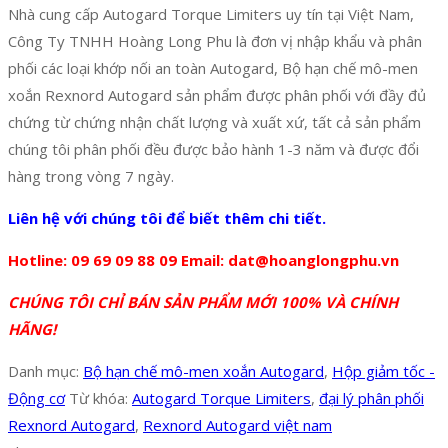
Nhà cung cấp Autogard Torque Limiters uy tín tại Việt Nam,
Công Ty TNHH Hoàng Long Phu là đơn vị nhập khẩu và phân
phối các loại khớp nối an toàn Autogard, Bộ hạn chế mô-men
xoắn Rexnord Autogard sản phẩm được phân phối với đầy đủ
chứng từ chứng nhận chất lượng và xuất xứ, tất cả sản phẩm
chúng tôi phân phối đều được bảo hành 1-3 năm và được đổi
hàng trong vòng 7 ngày.
Liên hệ với chúng tôi để biết thêm chi tiết.
Hotline: 09 69 09 88 09 Email: dat@hoanglongphu.vn
CHÚNG TÔI CHỈ BÁN SẢN PHẨM MỚI 100% VÀ CHÍNH
HÃNG!
Danh mục:
Bộ hạn chế mô-men xoắn Autogard
,
Hộp giảm tốc -
Động cơ
Từ khóa:
Autogard Torque Limiters
,
đại lý phân phối
Rexnord Autogard
,
Rexnord Autogard việt nam