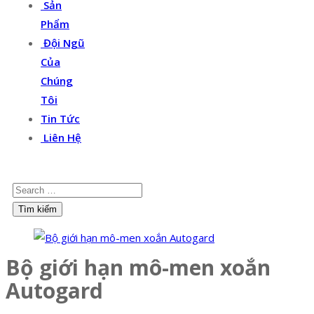
Sản
Phẩm
Đội Ngũ
Của
Chúng
Tôi
Tin Tức
Liên Hệ
Bộ giới hạn mô-men xoắn
Autogard