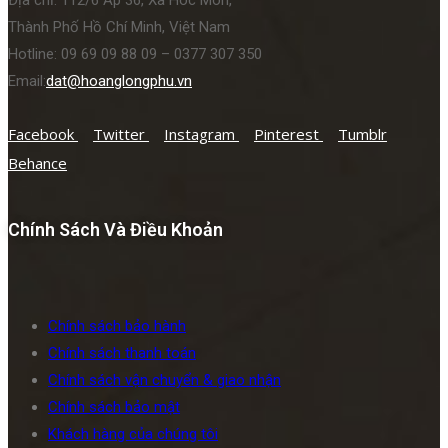
Thành Phố Hồ Chí Minh, Việt Nam
Hotline: 09 69 09 88 09 – 0377 307 350
Email:
dat@hoanglongphu.vn
Facebook
Twitter
Instagram
Pinterest
Tumblr
Behance
Chính Sách Và Điều Khoản
Chính sách bảo hành
Chính sách thanh toán
Chính sách vận chuyển & giao nhận
Chính sách bảo mật
Khách hàng của chúng tôi