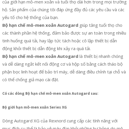
của giới hạn mô-men xoắn và tuổi thọ dài hơn trong mọi trường
hộ. Sản phẩm của chúng tôi đáp ứng đầy đủ các yêu cầu và các
yếu tố cho hệ thống của bạn.
Bộ hạn chế mô-men xoắn Autogard
giúp tăng tuổi thọ cho
các thành phần hệ thống, đảm bảo được sự an toàn trong nhiều
tinh huống quá tải, hay lập tức tách hoặc cô lập thiết bị dẫn
động khỏi thiết bị dẫn động khi xảy ra quá tải.
Bộ hạn chế mô-men xoắn Autogard
là thiết bị nhanh chóng
và dễ dàng ngắt kết nối động cơ và hộp số bằng cách tháo bộ
phận bọc linh hoạt để bảo trì máy, dễ dàng điều chỉnh tại chỗ và
có thể chống giả mạo cài đặt.
Có các dòng Bộ hạn chế mô-men xoắn Autogard sau:
Bộ giới hạn mô-men xoắn Series XG
Dòng Autogard XG của Rexnord cung cấp các tính năng với
mục đích cụ thể là bảo vệ máy đùn khỏi những hư hỏng do mô-