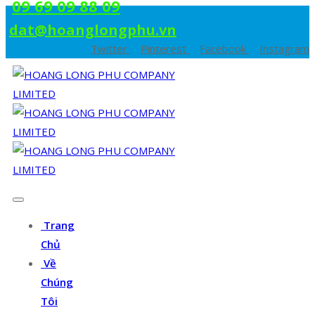
09 69 09 88 09
dat@hoanglongphu.vn
Twitter
Pinterest
Facebook
Instagram
Trang
Chủ
Về
Chúng
Tôi