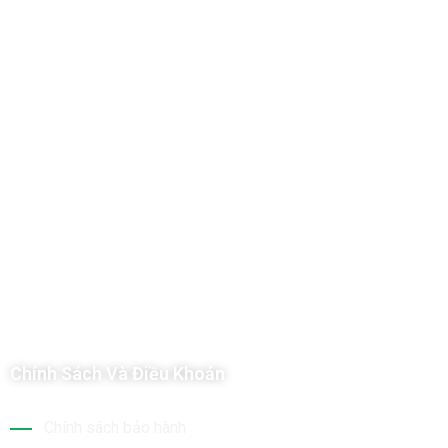
Công Ty TNHH Hoàng Long Phú
Địa chỉ: 112/6 Ấp 36, Xã Hóc Môn, Thành Phố Hồ Chí Minh, Việt
Nam
Hotline: 09 69 09 88 09 – 0377 307 350
Email:
dat@hoanglongphu.vn
Chính Sách Và Điều Khoản
Chính sách bảo hành