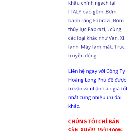
khâu chính ngạch tại
ITALY bao gồm: Bơm
in
bánh răng Fabrazi, Bơm
ức
thủy lực Fabrazi, , cùng
iên
các loại khác như Van, Xi
ệ
lanh, Máy làm mát, Trục
truyền động,…
Liên hệ ngay với Công Ty
Hoàng Long Phú đề được
tư vấn và nhận báo giá tốt
nhất cùng nhiều ưu đãi
khác.
CHÚNG TÔI CHỈ BÁN
SẢN PHẨM MỚI 100%