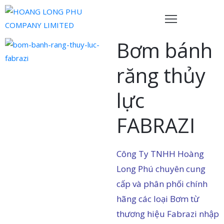
Bơm bánh
rang
hủ
răng thủy
ề
lực
húng
ôi
FABRAZI
ản
hẩm
Công Ty TNHH Hoàng
Long Phú chuyên cung
ội
gũ
cấp và phân phối chính
ủa
hãng các loại Bơm từ
húng
thương hiệu Fabrazi nhập
ôi