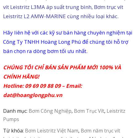
vít Leistritz L3MA áp suất trung bình, Bơm trục vít
in
Leistritz L2 AMW-MARINE cùng nhiều loại khác.
ức
Hãy liên hệ với các kỹ sư bán hàng chuyên nghiệm tại
iên
Công Ty TNHH Hoàng Long Phú để chúng tôi hỗ trợ
ệ
bán chọn ra dòng bơm tối ưu nhất.
CHÚNG TÔI CHỈ BÁN SẢN PHẨM MỚI 100% VÀ
CHÍNH HÃNG!
Hotline: 09 69 09 88 09 – Email:
dat@hoanglongphu.vn
Danh mục:
Bơm Công Nghiệp
,
Bơm Trục Vít
,
Leistritz
Pumps
Từ khóa:
Bơm Leistritz Việt Nam
,
Bơm năm trục vít