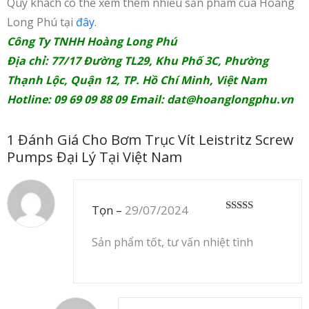
Qúy khách có thể xem thêm nhiều sản phẩm của Hoàng
Long Phú tại
đây
.
Công Ty TNHH Hoàng Long Phú
Địa chỉ: 77/17 Đường TL29, Khu Phố 3C, Phường
Thạnh Lộc, Quận 12, TP. Hồ Chí Minh, Việt Nam
Hotline: 09 69 09 88 09 Email:
dat@hoanglongphu.vn
1 Đánh Giá Cho
Bơm Trục Vít Leistritz Screw
Pumps Đại Lý Tại Việt Nam
Tọn
–
29/07/2024
Được xếp
hạng
5
5 sao
Sản phẩm tốt, tư vấn nhiệt tình