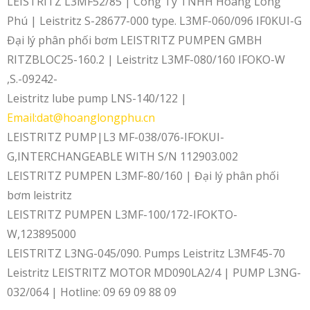
LEISTRITZ L3MF52/85 | Công Ty TNHH Hoàng Long
Phú | Leistritz S-28677-000 type. L3MF-060/096 IF0KUI-G
Đại lý phân phối bơm LEISTRITZ PUMPEN GMBH
RITZBLOC25-160.2 | Leistritz L3MF-080/160 IFOKO-W
,S.-09242-
Leistritz lube pump LNS-140/122 |
Email:dat@hoanglongphu.cn
LEISTRITZ PUMP|L3 MF-038/076-IFOKUI-
G,INTERCHANGEABLE WITH S/N 112903.002
LEISTRITZ PUMPEN L3MF-80/160 | Đại lý phân phối
bơm leistritz
LEISTRITZ PUMPEN L3MF-100/172-IFOKTO-
W,123895000
LEISTRITZ L3NG-045/090. Pumps Leistritz L3MF45-70
Leistritz LEISTRITZ MOTOR MD090LA2/4 | PUMP L3NG-
032/064 | Hotline: 09 69 09 88 09