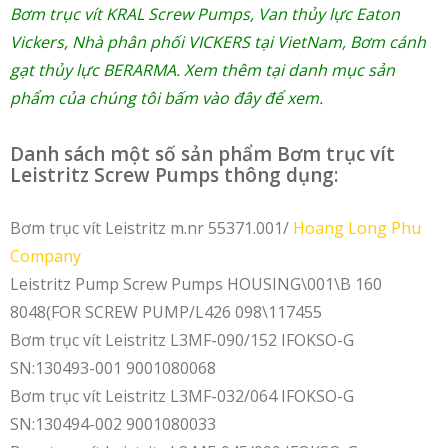
Bơm trục vít KRAL Screw Pumps
,
Van thủy lực Eaton
Vickers
,
Nhà phân phối VICKERS tại VietNam
,
Bơm cánh
gạt thủy lực BERARMA
. Xem thêm tại danh mục sản
phẩm của chúng tôi bấm vào
đây
để xem.
Danh sách một số sản phẩm Bơm trục vít
Leistritz Screw Pumps thông dụng:
Bơm trục vít Leistritz m.nr 55371.001/
Hoang Long Phu
Company
Leistritz Pump Screw Pumps HOUSING\001\B 160
8048(FOR SCREW PUMP/L426 098\117455
Bơm trục vít Leistritz L3MF-090/152 IFOKSO-G
SN:130493-001 9001080068
Bơm trục vít Leistritz L3MF-032/064 IFOKSO-G
SN:130494-002 9001080033