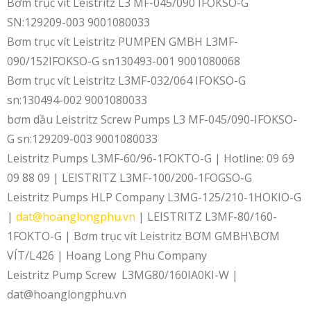
Bơm trục vít Leistritz L3 MF-045/090 IFOKSO-G
SN:129209-003 9001080033
Bơm trục vít Leistritz PUMPEN GMBH L3MF-
090/152IFOKSO-G sn130493-001 9001080068
Bơm trục vít Leistritz L3MF-032/064 IFOKSO-G
sn:130494-002 9001080033
bơm dầu Leistritz Screw Pumps L3 MF-045/090-IFOKSO-
G sn:129209-003 9001080033
Leistritz Pumps L3MF-60/96-1FOKTO-G | Hotline: 09 69
09 88 09 | LEISTRITZ L3MF-100/200-1FOGSO-G
Leistritz Pumps HLP Company L3MG-125/210-1HOKIO-G
|
dat@hoanglongphu.vn
| LEISTRITZ L3MF-80/160-
1FOKTO-G | Bơm trục vít Leistritz BƠM GMBH\BƠM
VÍT/L426 | Hoang Long Phu Company
Leistritz Pump Screw L3MG80/160IA0KI-W |
dat@hoanglongphu.vn