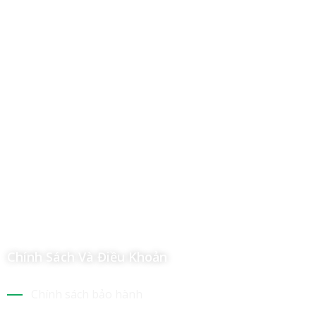
Công Ty TNHH Hoàng Long Phú
Địa chỉ: 112/6 Ấp 36, Xã Hóc Môn, Thành Phố Hồ Chí Minh,
Việt Nam
Hotline: 09 69 09 88 09 – 0377 307 350
Email:
dat@hoanglongphu.vn
Chính Sách Và Điều Khoản
Chính sách bảo hành