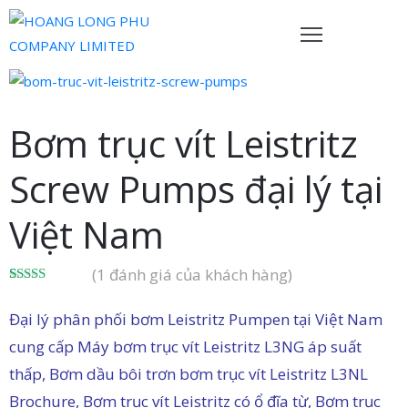
rang
hủ
Bơm trục vít Leistritz
ề
Screw Pumps đại lý tại
húng
ôi
Việt Nam
ản
hẩm
(
1
đánh giá của khách hàng)
5.00
1
trên 5
ội
dựa trên
Đại lý phân phối bơm Leistritz Pumpen tại Việt Nam
đánh giá
gũ
cung cấp Máy bơm trục vít Leistritz L3NG áp suất
ủa
thấp, Bơm dầu bôi trơn bơm trục vít Leistritz L3NL
húng
Brochure, Bơm trục vít Leistritz có ổ đĩa từ, Bơm trục
ôi