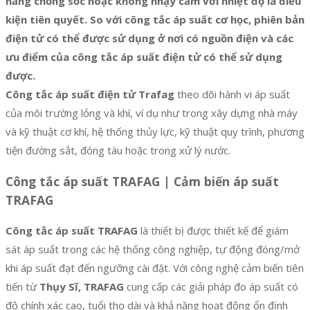
năng chống sốc hoặc không nhạy cảm với nhiệt độ là điều
kiện tiên quyết. So với công tắc áp suất cơ học, phiên bản
điện tử có thể được sử dụng ở nơi có nguồn điện và các
ưu điểm của công tắc áp suất điện tử có thể sử dụng
được.
Công tắc áp suất điện tử Trafag
theo dõi hành vi áp suất
của môi trường lỏng và khí, ví dụ như trong xây dựng nhà máy
và kỹ thuật cơ khí, hệ thống thủy lực, kỹ thuật quy trình, phương
tiện đường sắt, đóng tàu hoặc trong xử lý nước.
Công tắc áp suất TRAFAG | Cảm biến áp suất
TRAFAG
Công tắc áp suất TRAFAG
là thiết bị được thiết kế để giám
sát áp suất trong các hệ thống công nghiệp, tự động đóng/mở
khi áp suất đạt đến ngưỡng cài đặt. Với công nghệ cảm biến tiên
tiến từ
Thụy Sĩ, TRAFAG
cung cấp các giải pháp đo áp suất có
độ chính xác cao, tuổi thọ dài và khả năng hoạt động ổn định