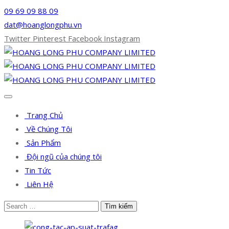
09 69 09 88 09
dat@hoanglongphu.vn
Twitter
Pinterest
Facebook
Instagram
Trang Chủ
Về Chúng Tôi
Sản Phẩm
Đội ngũ của chúng tôi
Tin Tức
Liên Hệ