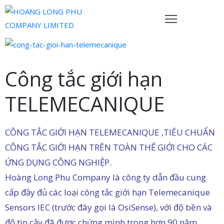
rang
hủ
Công tắc giới hạn
ề
TELEMECANIQUE
húng
ôi
CÔNG TẮC GIỚI HẠN TELEMECANIQUE ,TIÊU CHUẨN
ản
hẩm
CÔNG TẮC GIỚI HẠN TRÊN TOÀN THẾ GIỚI CHO CÁC
ỨNG DỤNG CÔNG NGHIỆP.
ội
Hoàng Long Phu Company là công ty dẫn đầu cung
gũ
cấp đầy đủ các loại công tắc giới hạn Telemecanique
ủa
Sensors IEC (trước đây gọi là OsiSense), với độ bền và
húng
độ tin cậy đã được chứng minh trong hơn 90 năm.
ôi