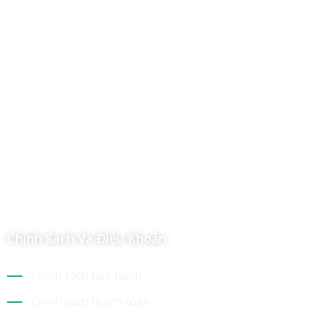
Công Ty TNHH Hoàng Long Phú
Địa chỉ: 112/6 Ấp 36, Xã Hóc Môn, Thành Phố Hồ Chí Minh,
Việt Nam
Hotline: 09 69 09 88 09 – 0377 307 350
Email:
dat@hoanglongphu.vn
Chính Sách Và Điều Khoản
Chính sách bảo hành
Chính sách thanh toán