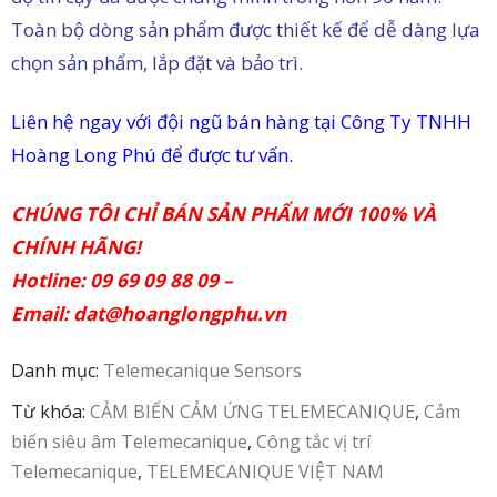
Toàn bộ dòng sản phẩm được thiết kế để dễ dàng lựa
in
chọn sản phẩm, lắp đặt và bảo trì.
ức
Liên hệ ngay với đội ngũ bán hàng tại Công Ty TNHH
iên
Hoàng Long Phú để được tư vấn.
ệ
CHÚNG TÔI CHỈ BÁN SẢN PHẨM MỚI 100% VÀ
CHÍNH HÃNG!
Hotline: 09 69 09 88 09 –
Email:
dat@hoanglongphu.vn
Danh mục:
Telemecanique Sensors
Từ khóa:
CẢM BIẾN CẢM ỨNG TELEMECANIQUE
,
Cảm
biến siêu âm Telemecanique
,
Công tắc vị trí
Telemecanique
,
TELEMECANIQUE VIỆT NAM