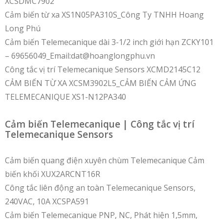
XCSDMC7902
Cảm biến từ xa XS1N05PA310S_Công Ty TNHH Hoang
Long Phú
Cảm biến Telemecanique dài 3-1/2 inch giới hạn ZCKY101
– 69656049_Email:dat@hoanglongphu.vn
Công tắc vị trí Telemecanique Sensors XCMD2145C12
CẢM BIẾN TỪ XA XCSM3902L5_CẢM BIẾN CẢM ỨNG
TELEMECANIQUE XS1-N12PA340
Cảm biến Telemecanique | Công tắc vị trí
Telemecanique Sensors
Cảm biến quang điện xuyên chùm Telemecanique Cảm
biến khối XUX2ARCNT16R
Công tắc liên động an toàn Telemecanique Sensors,
240VAC, 10A XCSPA591
Cảm biến Telemecanique PNP, NC, Phát hiện 1,5mm,