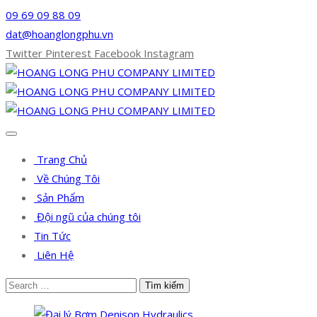
09 69 09 88 09
dat@hoanglongphu.vn
Twitter
Pinterest
Facebook
Instagram
Trang Chủ
Về Chúng Tôi
Sản Phẩm
Đội ngũ của chúng tôi
Tin Tức
Liên Hệ