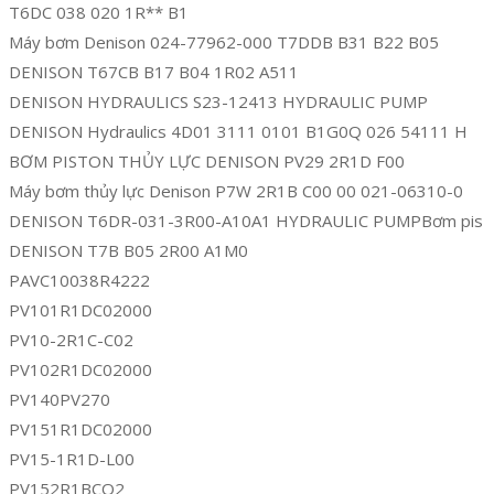
T6DC 038 020 1R** B1
Máy bơm Denison 024-77962-000 T7DDB B31 B22 B05
DENISON T67CB B17 B04 1R02 A511
DENISON HYDRAULICS S23-12413 HYDRAULIC PUMP
DENISON Hydraulics 4D01 3111 0101 B1G0Q 026 54111 H
BƠM PISTON THỦY LỰC DENISON PV29 2R1D F00
Máy bơm thủy lực Denison P7W 2R1B C00 00 021-06310-0
DENISON T6DR-031-3R00-A10A1 HYDRAULIC PUMPBơm pis
DENISON T7B B05 2R00 A1M0
PAVC10038R4222
PV101R1DC02000
PV10-2R1C-C02
PV102R1DC02000
PV140PV270
PV151R1DC02000
PV15-1R1D-L00
PV152R1BCO2