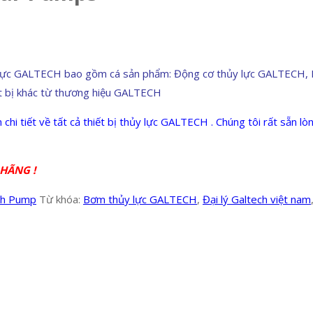
 lực GALTECH bao gồm cá sản phẩm: Động cơ thủy lực GALTECH, B
iết bị khác từ thương hiệu GALTECH
 tiết về tất cả thiết bị thủy lực GALTECH . Chúng tôi rất sẵn lòng 
HÃNG !
ech Pump
Từ khóa:
Bơm thủy lực GALTECH
,
Đại lý Galtech việt nam