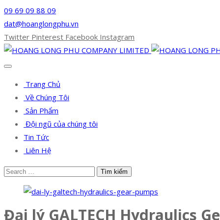
09 69 09 88 09
dat@hoanglongphu.vn
Twitter
Pinterest
Facebook
Instagram
Trang Chủ
Về Chúng Tôi
Sản Phẩm
Đội ngũ của chúng tôi
Tin Tức
Liên Hệ
Đại lý GALTECH Hydraulics G