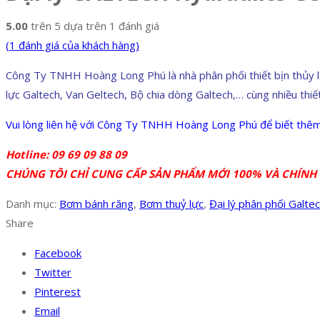
5.00
trên 5 dựa trên
1
đánh giá
(
1
đánh giá của khách hàng)
Công Ty TNHH Hoàng Long Phú là nhà phân phối thiết bịn thủy
lực Galtech, Van Geltech, Bộ chia dòng Galtech,… cùng nhiều th
Vui lòng liên hệ với Công Ty TNHH Hoàng Long Phú để biết thêm chi
Hotline: 09 69 09 88 09
CHÚNG TÔI CHỈ CUNG CẤP SẢN PHẨM MỚI 100% VÀ CHÍNH 
Danh mục:
Bơm bánh răng
,
Bơm thuỷ lực
,
Đại lý phân phối Galt
Share
Facebook
Twitter
Pinterest
Email