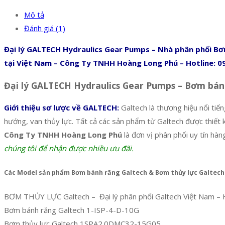
Mô tả
Đánh giá (1)
Đại lý GALTECH Hydraulics Gear Pumps – Nhà phân phối Bơ
tại Việt Nam – Công Ty TNHH Hoàng Long Phú – Hotline: 09
Đại lý GALTECH Hydraulics Gear Pumps – Bơm bánh 
Giới thiệu sơ lược về GALTECH:
Galtech là thương hiệu nổi tiế
hướng, van thủy lực. Tất cả các sản phẩm từ Galtech được thiết 
Công Ty TNHH Hoàng Long Phú
là đơn vị phân phối uy tín h
chúng tôi để nhận được nhiều ưu đãi.
Các Model sản phẩm Bơm bánh răng Galtech & Bơm thủy lực Galtech
BƠM THỦY LỰC Galtech – Đại lý phân phối Galtech Việt Nam – H
Bơm bánh răng Galtech 1-ISP-4-D-10G
Bơm thủy lực Galtech 1SPA2.0DMC32-15G05