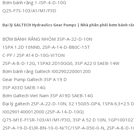
Bơm bánh răng 1-ISP-4-D-10G
Q25-F7S-103/A1/M1/F3D
Đại lý GALTECH Hydraulics Gear Pumps | Nhà phân phối bơm bánh ră
BƠM BÁNH RĂNG NHÓM 3SP-A-22-D-10N
1SPA 1.2D 10NN0, 2SP-A-14-D-B80C-15T
C-PF / 2SP A14 D-10G-VITON
2SP-A-8-D-12G, 1SPA3.2D10GG0, 3SP A22 0 SAEB-14W
Bơm bánh răng Galtech I00290220001200
Gear Pump Galtech 3SP A 19 D
3SP A33D SAEB-14G
Bơm Galtech Viet Nam 3SP A19D SAEB-14G
Đại lý galtech 2SP-A-22-D-10N, 32 15G05-GP4, 1SPA 6.3+2.5 
I002901400012000 (2SP-A-14-D-10G)
Q75-M1E-F1SR-103/A1/M1/F3D, 3SP A 52 D 10N, 1GP100102
2SP-A-19-D-EUR-BN-10-0-N/TC/1SP-A-050-0-N, 2SP-A-8-D-