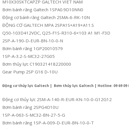
M10X30SKTCAPZP GALTECH VIET NAM
Bơm bánh răng Galtech 1SPA0.9D10NN0
Động cơ bánh răng Galtech 2SMA-6-RK-10N
ĐỘNG CƠ GALTECH MPA 2SPA1S+A19+A11.S
Q50-103D412VDC, Q25-F1S-R310-6×103 A1 M1-F3D
2SP-A-190-D-EUR-BN-10-0-N
Bơm bánh răng 1GP20010579
1SP-A-3.2-S-MC32-27G05
Bơm thủy lực C190321418220000
Gear Pump 2SP G16 D-10U
Động cơ thủy lực Galtech | Bơm thủy lực Galtech | Hotline: 09 69 09 
Động cơ thủy lực 2SM-A-140-R-EUR-KN-10-0-G12G12
Bơm bánh răng 2SPG4D10U
1SP-A-063-S-MC32-BN-27-5-G
Bơm bánh răng 1SP-A-009-D-EUR-BN-10-0-T