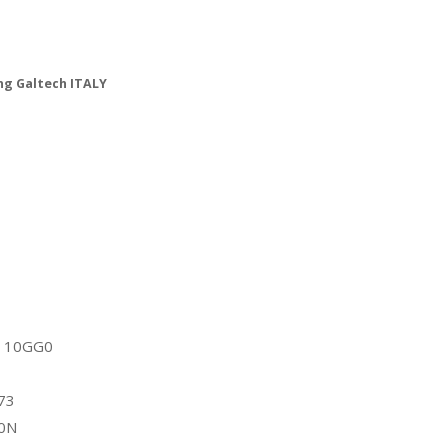
ng Galtech ITALY
D 10GG0
73
10N