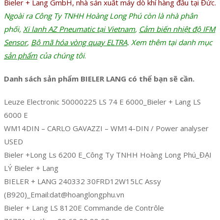
Bieler + Lang GmbH, nhà sản xuất máy dò khí hàng đầu tại Đức.
Ngoài ra Công Ty TNHH Hoàng Long Phú còn là nhà phân
phối,
Xi lanh AZ Pneumatic tại Vietnam
,
Cảm biến nhiệt độ IFM
Sensor
,
Bộ mã hóa vòng quay ELTRA
. Xem thêm tại danh mục
sản phẩm
của chúng tôi
.
Danh sách sản phẩm BIELER LANG có thể bạn sẽ cần.
Leuze Electronic 50000225 LS 74 E 6000_Bieler + Lang LS
6000 E
WM14DIN – CARLO GAVAZZI – WM14-DIN / Power analyser
USED
Bieler +Long Ls 6200 E_Công Ty TNHH Hoàng Long Phú_ĐẠI
LÝ Bieler + Lang
BIELER + LANG 240332 30FRD12W15LC Assy
(B920)_Email:dat@hoanglongphu.vn
Bieler + Lang LS 8120E Commande de Contrôle