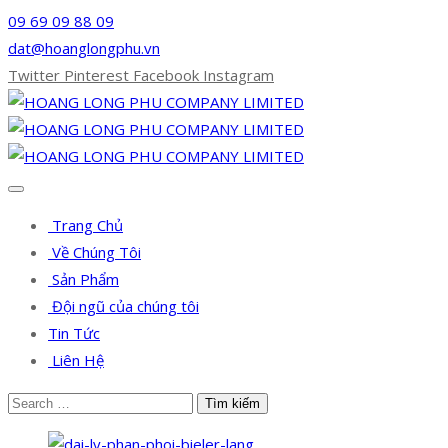
09 69 09 88 09
dat@hoanglongphu.vn
Twitter
Pinterest
Facebook
Instagram
Trang Chủ
Về Chúng Tôi
Sản Phẩm
Đội ngũ của chúng tôi
Tin Tức
Liên Hệ