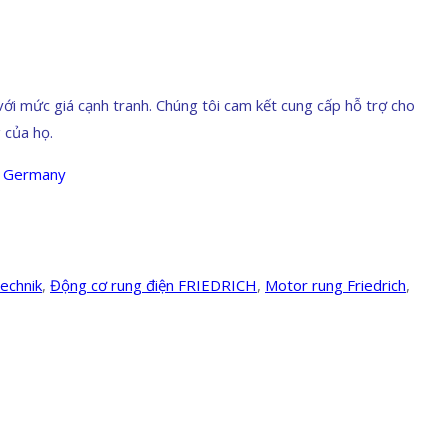
 mức giá cạnh tranh. Chúng tôi cam kết cung cấp hỗ trợ cho
 của họ.
n Germany
echnik
,
Động cơ rung điện FRIEDRICH
,
Motor rung Friedrich
,