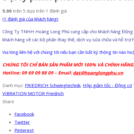
5.00
trên 5 dựa trên
1
đánh giá
(
1
đánh giá của khách hàng)
Công Ty TNHH Hoàng Long Phú cung cấp cho khách hàng Động cơ r
khách hàng về các bộ phận thay thế, dịch vụ sửa chữa và hỗ trợ h
Vui lòng liên hệ với chúng tôi nếu bạn cần bất kỳ thông tin nào 
CHÚNG TÔI CHỈ BÁN SẢN PHẨM MỚI 100% VÀ CHÍNH HÃNG
Hotline: 09 69 09 88 09 –
Email:
dat@hoanglongphu.vn
Danh mục:
FRIEDRICH Schwingtechnik
,
Hộp giảm tốc - Động cơ
VIBRATION MOTOR Friedrich
Share
Facebook
Twitter
Pinterest