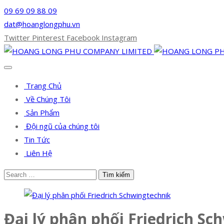
09 69 09 88 09
dat@hoanglongphu.vn
Twitter
Pinterest
Facebook
Instagram
Trang Chủ
Về Chúng Tôi
Sản Phẩm
Đội ngũ của chúng tôi
Tin Tức
Liên Hệ
Đại lý phân phối Friedrich Sc