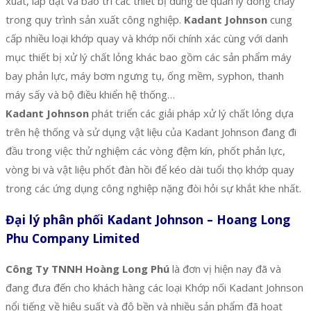
xuất, lắp đặt và bảo trì các thiết bị dùng để quản lý dòng chảy
trong quy trình sản xuất công nghiệp.
Kadant Johnson
cung
cấp nhiều loại khớp quay và khớp nối chính xác cùng với danh
mục thiết bị xử lý chất lỏng khác bao gồm các sản phẩm máy
bay phản lực, máy bơm ngưng tụ, ống mềm, syphon, thanh
máy sấy và bộ điều khiển hệ thống…
Kadant Johnson
phát triển các giải pháp xử lý chất lỏng dựa
trên hệ thống và sử dụng vật liệu của Kadant Johnson đang đi
đầu trong việc thử nghiệm các vòng đệm kín, phốt phản lực,
vòng bi và vật liệu phốt đàn hồi để kéo dài tuổi thọ khớp quay
trong các ứng dụng công nghiệp nặng đòi hỏi sự khắt khe nhất.
Đại lý phân phối Kadant Johnson – Hoang Long
Phu Company Limited
Công Ty TNNH Hoàng Long Phú
là đơn vị hiện nay đã và
đang đưa đến cho khách hàng các loại Khớp nối Kadant Johnson
nổi tiếng về hiệu suất và độ bền và nhiều sản phẩm đã hoạt