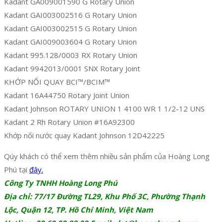
Kadant GA009001590 G Rotary Union
Kadant GAI003002516 G Rotary Union
Kadant GAI003002515 G Rotary Union
Kadant GAI009003604 G Rotary Union
Kadant 995.128/0003 RX Rotary Union
Kadant 9942013/0001 SNX Rotary Joint
KHỚP NỐI QUAY BCI™/BCIM™
Kadant 16A44750 Rotary Joint Union
Kadant Johnson ROTARY UNION 1 4100 WR 1 1/2-12 UNS
Kadant 2 Rh Rotary Union #16A92300
Khớp nối nước quay Kadant Johnson 12D42225
Qúy khách có thể xem thêm nhiều sản phẩm của Hoàng Long
Phú tại
đây.
Công Ty TNHH Hoàng Long Phú
Địa chỉ: 77/17 Đường TL29, Khu Phố 3C, Phường Thạnh
Lộc, Quận 12, TP. Hồ Chí Minh, Việt Nam