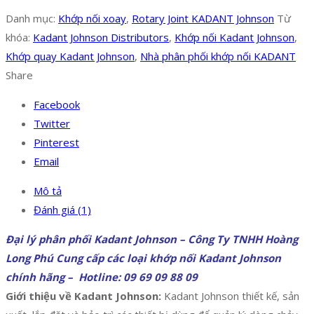
Danh mục:
Khớp nối xoay
,
Rotary Joint KADANT Johnson
Từ
khóa:
Kadant Johnson Distributors
,
Khớp nối Kadant Johnson
,
Khớp quay Kadant Johnson
,
Nhà phân phối khớp nối KADANT
Share
Facebook
Twitter
Pinterest
Email
Mô tả
Đánh giá (1)
Đại lý phân phối Kadant Johnson – Công Ty TNHH Hoàng
Long Phú Cung cấp các loại khớp nối Kadant Johnson
chính hãng – Hotline: 09 69 09 88 09
Giới thiệu về Kadant Johnson:
Kadant Johnson thiết kế, sản