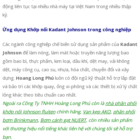
động liên tục tại nhiều nhà máy tại Việt Nam trong nhiều thập
kỷ.
Ứng dụng Khớp nối Kadant Johnson trong công nghiệp
Các ngành công nghiệp chế biến sử dụng sản phẩm của
Kadant
Johnson
để làm nóng, làm mát hoặc truyền năng lượng bao
gồm bao bì, thực phẩm, kim loại, dầu khí, dệt may, vải không
dệt, máy công cụ, cao su, nhựa, hóa chất, chuyển đổi và xây
dựng.
Hoang Long Phú
luôn có đội ngũ kỹ thuật hỗ trợ lắp đặt
và bảo trì các khớp quay, ống xi-phông và các thiết bị xử lý chất
lỏng khác theo tiêu chuẩn cao nhất.
Ngoài ra Công Ty TNHH Hoàng Long Phú còn là
nhà phân phối
khớp nối Johnson fluiten
chính hãng,
Van kẹp AKO
,
phân phối
bơm Brinkmann
,
Bơm cánh gạt NUERT
, còn nhiều sản phẩm
với thương hiệu nổi tiếng khác liên hệ với chúng tôi sẽ hỗ trợ
bạn.