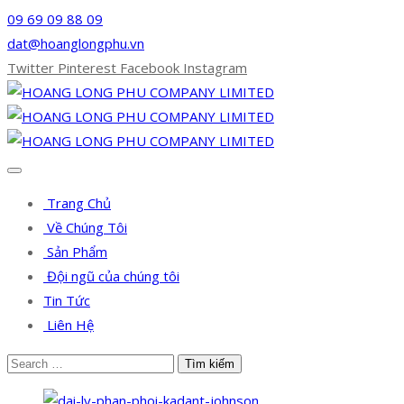
09 69 09 88 09
dat@hoanglongphu.vn
Twitter
Pinterest
Facebook
Instagram
Trang Chủ
Về Chúng Tôi
Sản Phẩm
Đội ngũ của chúng tôi
Tin Tức
Liên Hệ