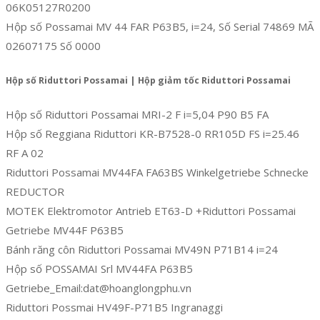
06K05127R0200
Hộp số Possamai MV 44 FAR P63B5, i=24, Số Serial 74869 MÃ
02607175 Số 0000
Hộp số Riduttori Possamai | Hộp giảm tốc Riduttori Possamai
Hộp số Riduttori Possamai MRI-2 F i=5,04 P90 B5 FA
Hộp số Reggiana Riduttori KR-B7528-0 RR105D FS i=25.46
RF A 02
Riduttori Possamai MV44FA FA63BS Winkelgetriebe Schnecke
REDUCTOR
MOTEK Elektromotor Antrieb ET63-D +Riduttori Possamai
Getriebe MV44F P63B5
Bánh răng côn Riduttori Possamai MV49N P71B14 i=24
Hộp số POSSAMAI Srl MV44FA P63B5
Getriebe_Email:dat@hoanglongphu.vn
Riduttori Possmai HV49F-P71B5 Ingranaggi