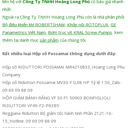
liên hệ với
Công Ty TNHH Hoàng Long Phú
có báo giá nhanh
nhất.
Ngoài ra Công Ty TNHH Hoàng Long Phú còn là nhà phân phối
Bộ điều khiển khí ROBERTSHAW
,
Khớp nối ROTOFLUX
,
GE
Panametrics Việt Nam
,
Bơm trục vít KRAL Screw Pumps
. Xem
thêm tại danh mục
sản phẩm
của chúng tôi.
Rất nhiều loại Hộp số Possamai thông dụng dưới đây:
Hộp số RIDUTTORI POSSAMAI MR4210833_Hoang Long Phu
Company
Hộp số Riduttori Possamai MV30-F 0,08 HP Tỷ lệ 1:50_Zalo:
09 69 09 88 09
HỘP GIẢM BÁNH RĂNG VF 30 F1 50903 BONFIGLIOLI
RIDUTTORI VF49-F2-P63B5
Reggiana Riduttori Bộ giảm tốc hành tinh Phần 2121-10-
15_Hotline: 09 69 09 88 09