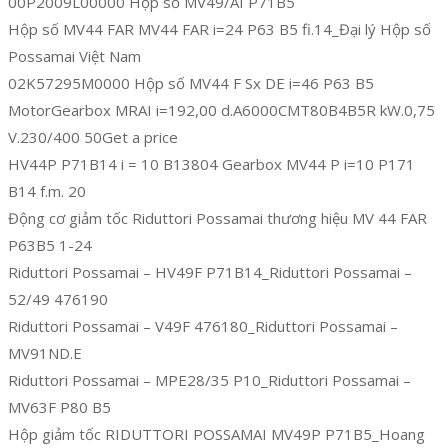
00P2009L00000 Hộp số MV49/AI P71B5
Hộp số MV44 FAR MV44 FAR i=24 P63 B5 fi.14_Đại lý Hộp số
Possamai Việt Nam
02K57295M0000 Hộp số MV44 F Sx DE i=46 P63 B5
MotorGearbox MRAI i=192,00 d.A6000CMT80B4B5R kW.0,75
V.230/400 50Get a price
HV44P P71B14 i = 10 B13804 Gearbox MV44 P i=10 P171
B14 f.m. 20
Động cơ giảm tốc Riduttori Possamai thương hiệu MV 44 FAR
P63B5 1-24
Riduttori Possamai – HV49F P71B14_Riduttori Possamai –
52/49 476190
Riduttori Possamai – V49F 476180_Riduttori Possamai –
MV91ND.E
Riduttori Possamai – MPE28/35 P10_Riduttori Possamai –
MV63F P80 B5
Hộp giảm tốc RIDUTTORI POSSAMAI MV49P P71B5_Hoang