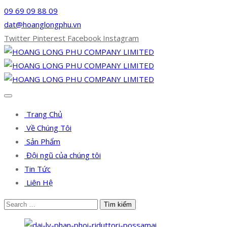
09 69 09 88 09
dat@hoanglongphu.vn
Twitter
Pinterest
Facebook
Instagram
Trang Chủ
Về Chúng Tôi
Sản Phẩm
Đội ngũ của chúng tôi
Tin Tức
Liên Hệ