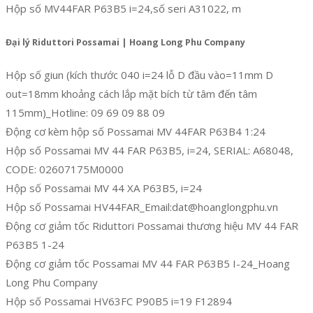
Hộp số MV44FAR P63B5 i=24,số seri A31022, m
Đại lý Riduttori Possamai | Hoang Long Phu Company
Hộp số giun (kích thước 040 i=24 lỗ D đầu vào=11mm D
out=18mm khoảng cách lắp mặt bích từ tâm đến tâm
115mm)_Hotline: 09 69 09 88 09
Động cơ kèm hộp số Possamai MV 44FAR P63B4 1:24
Hộp số Possamai MV 44 FAR P63B5, i=24, SERIAL: A68048,
CODE: 02607175M0000
Hộp số Possamai MV 44 XA P63B5, i=24
Hộp số Possamai HV44FAR_Email:dat@hoanglongphu.vn
Động cơ giảm tốc Riduttori Possamai thương hiệu MV 44 FAR
P63B5 1-24
Động cơ giảm tốc Possamai MV 44 FAR P63B5 I-24_Hoang
Long Phu Company
Hộp số Possamai HV63FC P90B5 i=19 F12894