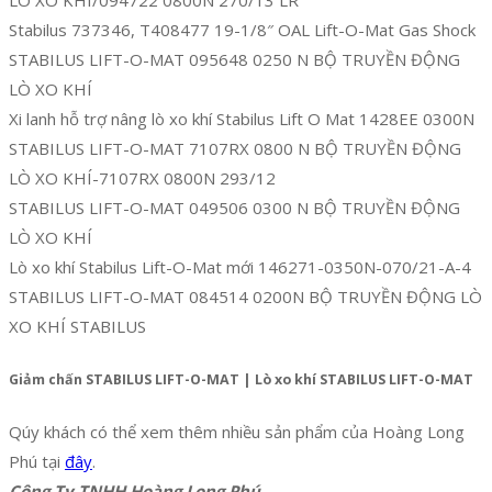
LÒ XO KHÍ/094722 0800N 270/13 LR
Stabilus 737346, T408477 19-1/8″ OAL Lift-O-Mat Gas Shock
STABILUS LIFT-O-MAT 095648 0250 N BỘ TRUYỀN ĐỘNG
LÒ XO KHÍ
Xi lanh hỗ trợ nâng lò xo khí Stabilus Lift O Mat 1428EE 0300N
STABILUS LIFT-O-MAT 7107RX 0800 N BỘ TRUYỀN ĐỘNG
LÒ XO KHÍ-7107RX 0800N 293/12
STABILUS LIFT-O-MAT 049506 0300 N BỘ TRUYỀN ĐỘNG
LÒ XO KHÍ
Lò xo khí Stabilus Lift-O-Mat mới 146271-0350N-070/21-A-4
STABILUS LIFT-O-MAT 084514 0200N BỘ TRUYỀN ĐỘNG LÒ
XO KHÍ STABILUS
Giảm chấn STABILUS LIFT-O-MAT | Lò xo khí STABILUS LIFT-O-MAT
Qúy khách có thể xem thêm nhiều sản phẩm của Hoàng Long
Phú tại
đây
.
Công Ty TNHH Hoàng Long Phú