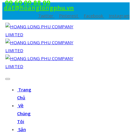
09 69 09 88 09
dat@hoanglongphu.vn
Twitter
Pinterest
Facebook
Instagram
Trang
Chủ
Về
Chúng
Tôi
Sản