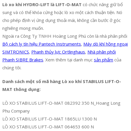
Lò xo khí HYDRO-LIFT là LIFT-O-MAT
có chức năng giữ bổ
sung và có thể khóa cứng hoặc lò xo một cách thuận tiện. Nó
cho phép định vị ứng dụng thoải mái, không cần bước ở góc
nghiêng mong muốn.
Ngoài ra Công Ty TNHH Hoàng Long Phú còn là nhà phân phối
Bộ cách ly tín hiệu Pantech Instruments
,
Máy dò khí hồng ngoại
SIMTRONICS
,
Phanh thủy lực Ortlinghaus
,
Nhà phân phối
Phanh SIBRE Brakes
. Xem thêm tại danh mục
sản phẩm
của
chúng tôi.
Danh sách một số mã hàng Lò xo khí STABILUS LIFT-O-
MAT thông dụng:
LÒ XO STABILUS LIFT-O-MAT 082392 350 N_Hoang Long
Phu Company
LÒ XO STABILUS LIFT-O-MAT 1865LU 1300 N
LÒ XO STABILUS LIFT-O-MAT 064653 600 N