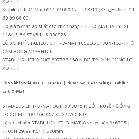
XO KHÍ
Stabilus Lift-O-Mat 095192 0600N | 198/13 JK35_Hotline: 09
69 09 88 09
Bộ giảm chấn áp suất cao chính hãng LIFT-O-MAT 19 In Ext
118/18 B4 STABILUS 950528
LÒ XO KHÍ STABILUS LIFT-O-MAT 1652EC-0190N-153/11 Ổ
CẮM BÓNG A2 FBN126
STABILUS LIFT.O.MAT 697737 150 N BỘ TRUYỀN ĐỘNG LÒ
XO KHÍ
Lò xo khí Stabilus LIFT-O-MAT | Phuộc hơi, Gas Springs Stabilus
Lift-O-Mat
STABILUS LIFT-O-MAT 381160 0075 N BỘ TRUYỀN ĐỘNG
LÒ XO KHÍ-381160 0075N 222/00 K 01
Lò xo khí nén STABILUS LIFT-O-MAT lò xo khí nén 046795 |
1100N 29/89 K01 | 500mm