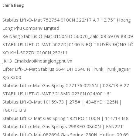
chính hãng
Stabilus Lift-O-Mat 752754 0100N 322/17 A 7 12,75″_Hoang
Long Phu Company Limited
Xe Nâng Stabilus O-Mat 0150N D-56070_Zalo: 09 69 09 88 09
STABILUS LIFT-O-MAT 5027DJ 0100 N BỘ TRUYỀN ĐỘNG LÒ
XO KHÍ-5027DJ 0100N 252/11
JK13_Email:dat@hoanglongphu.vn
Lifter Lift-O-Mat Stabilus 6641DH 0540 N Trunk Trunk Jaguar
XJ6 X300
Stabilus Lift-o-Mat Gas Spring 277176 0255N | 028/13 A 27
STABILUS LIFT-O-MAT 3218MD 0230N 024/00 16″
Stabilus Lift-O-Mat 10159-73 | 275# | 4348YD 1225N |
186/13 B 8
Stabilus Lift-O-Mat Gas Spring 1921PO 1100N | 111/14 B 8
Stabilus Lift-o-Mat Gas Springs 2988EG 0860N | FAN22T
Stabilus Lift-O-Mat 082694 Gas Spring, 250N_Hotline: 09 69