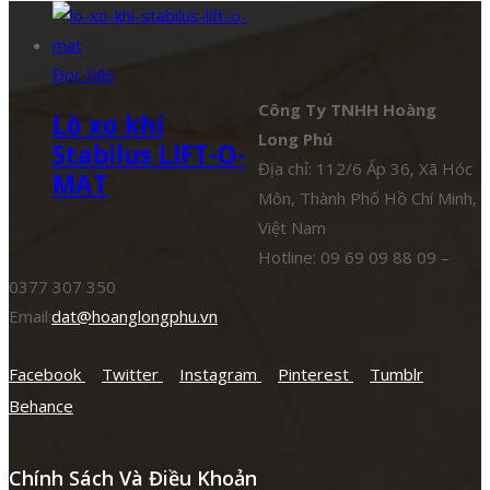
Đọc tiếp
Công Ty TNHH Hoàng
Lò xo khí
Long Phú
Stabilus LIFT-O-
Địa chỉ: 112/6 Ấp 36, Xã Hóc
MAT
Môn, Thành Phố Hồ Chí Minh,
Việt Nam
Hotline: 09 69 09 88 09 –
0377 307 350
Email:
dat@hoanglongphu.vn
Facebook
Twitter
Instagram
Pinterest
Tumblr
Behance
Chính Sách Và Điều Khoản