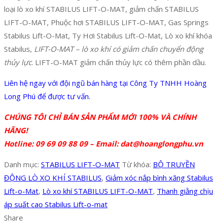
loại lò xo khí STABILUS LIFT-O-MAT, giảm chấn STABILUS
LIFT-O-MAT, Phuộc hơi STABILUS LIFT-O-MAT, Gas Springs
Stabilus Lift-O-Mat, Ty Hơi Stabilus Lift-O-Mat, Lò xo khí khóa
Stabilus,
LIFT-O-MAT – lò xo khí có giảm chấn chuyển động
thủy lực
. LIFT-O-MAT giảm chấn thủy lực có thêm phần dầu.
Liên hệ ngay với đội ngũ bán hàng tại Công Ty TNHH Hoàng
Long Phú để được tư vấn.
CHÚNG TÔI CHỈ BÁN SẢN PHẨM MỚI 100% VÀ CHÍNH
HÃNG!
Hotline: 09 69 09 88 09 – Email: dat@hoanglongphu.vn
Danh mục:
STABILUS LIFT-O-MAT
Từ khóa:
BỘ TRUYỀN
ĐỘNG LÒ XO KHÍ STABILUS
,
Giảm xóc nắp bình xăng Stabilus
Lift-o-Mat
,
Lò xo khí STABILUS LIFT-O-MAT
,
Thanh giằng chịu
áp suất cao Stabilus Lift-o-mat
Share