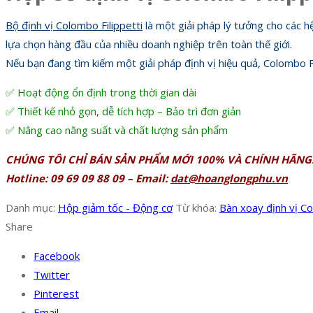
Bộ định vị Colombo Filippetti
là một giải pháp lý tưởng cho các h
lựa chọn hàng đầu của nhiều doanh nghiệp trên toàn thế giới.
Nếu bạn đang tìm kiếm một giải pháp định vị hiệu quả, Colombo Fi
✅ Hoạt động ổn định trong thời gian dài
✅ Thiết kế nhỏ gọn, dễ tích hợp – Bảo trì đơn giản
✅ Nâng cao năng suất và chất lượng sản phẩm
CHÚNG TÔI CHỈ BÁN SẢN PHẨM MỚI 100% VÀ CHÍNH HÃNG
Hotline: 09 69 09 88 09 – Email:
dat@hoanglongphu.vn
Danh mục:
Hộp giảm tốc - Động cơ
Từ khóa:
Bàn xoay định vị Co
Share
Facebook
Twitter
Pinterest
Email