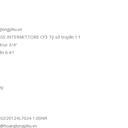
glongphu.vn
0 SSS INTERMITTORE CF3 Tỷ số truyền 1:1
trục 3/4″
ền 6.4:1
ny
B7 2G320124L7024 1.00NR
at@hoanglongphu.vn