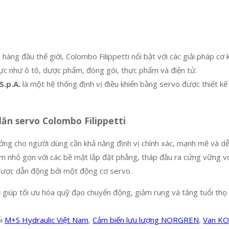
àng đầu thế giới, Colombo Filippetti nổi bật với các giải pháp cơ kh
ực như ô tô, dược phẩm, đóng gói, thực phẩm và điện tử.
S.p.A.
là một hệ thống định vị điều khiển bằng servo được thiết k
 lăn servo Colombo Filippetti
ưởng cho người dùng cần khả năng định vị chính xác, mạnh mẽ và dễ 
m nhỏ gọn với các bề mặt lắp đặt phẳng, tháp đầu ra cứng vững vớ
 được dẫn động bởi một động cơ servo.
i
giúp tối ưu hóa quỹ đạo chuyển động, giảm rung và tăng tuổi thọ t
ối
M+S Hydraulic Việt Nam
,
Cảm biến lưu lượng NORGREN
,
Van K