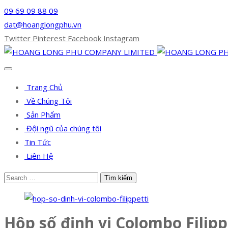
09 69 09 88 09
dat@hoanglongphu.vn
Twitter
Pinterest
Facebook
Instagram
Trang Chủ
Về Chúng Tôi
Sản Phẩm
Đội ngũ của chúng tôi
Tin Tức
Liên Hệ
Hộp số định vị Colombo Filipp