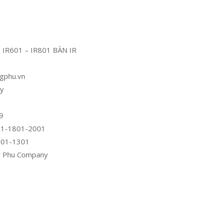
0
 IR601 – IR801 BÀN IR
ngphu.vn
ny
09
1601-1801-2001
1001-1301
ng Phu Company