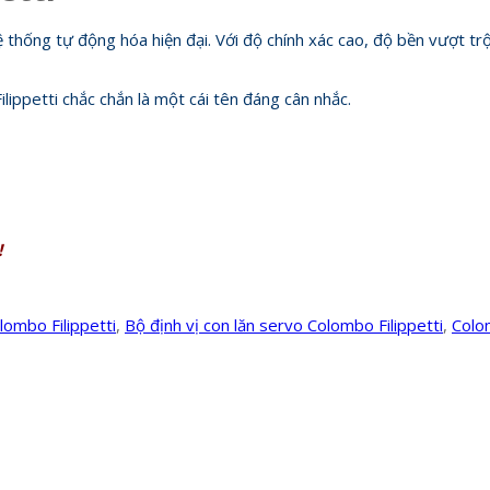
ệ thống tự động hóa hiện đại. Với độ chính xác cao, độ bền vượt t
lippetti chắc chắn là một cái tên đáng cân nhắc.
!
lombo Filippetti
,
Bộ định vị con lăn servo Colombo Filippetti
,
Colo