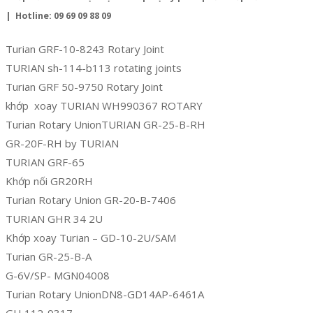
| Hotline: 09 69 09 88 09
Turian GRF-10-8243 Rotary Joint
TURIAN sh-114-b113 rotating joints
Turian GRF 50-9750 Rotary Joint
khớp xoay TURIAN WH990367 ROTARY
Turian Rotary UnionTURIAN GR-25-B-RH
GR-20F-RH by TURIAN
TURIAN GRF-65
Khớp nối GR20RH
Turian Rotary Union GR-20-B-7406
TURIAN GHR 34 2U
Khớp xoay Turian – GD-10-2U/SAM
Turian GR-25-B-A
G-6V/SP- MGN04008
Turian Rotary UnionDN8-GD14AP-6461A
GH 112-9317