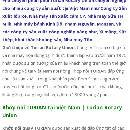
Phú chuyên phân phối Turian Rotary Union chuyên nghiệp
cho nhiều công ty sản xuất tại Việt Nam như Công ty Sản
xuất lốp xe, Nhà máy sản xuất cám CP, Nhà máy Sữa TH
Miik, Nhà máy bánh Kinh Đô, Phạm Nguyên, Mansan, và
các công ty sản xuất công nghiệp nặng như, Xi măng, Sắt
thép, khai thác khoáng sản, Nhà máy Tôn….
Giới thiệu về Turian Rotary Union:
Công ty Turian có trụ sở
và nhà máy họa động tại Ý được thành lập vào trước năm 1975.
nhận được sự tin tưởng của nhiều khách hàng trên toàn thế giới
nói chúng và tại Việt Nam nói riêng Khớp nối TURIAN đáp ứng
nhu cầu sản xuất trong Nhà phân phối Bơm Scherzingervực
truyền chất lỏng tốc độ cao (nước, dầu, hơi nước, chân không,
không khí) trong mọi lĩnh vực, lên tới 3000 vòng / phút .
Khớp nối TURIAN tại Việt Nam | Turian Rotary
Union
Khớp nối quay TURIAN
được sản xuất để đáp ứng tất cả các