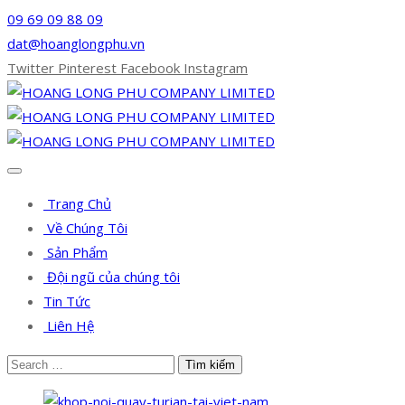
09 69 09 88 09
dat@hoanglongphu.vn
Twitter
Pinterest
Facebook
Instagram
Trang Chủ
Về Chúng Tôi
Sản Phẩm
Đội ngũ của chúng tôi
Tin Tức
Liên Hệ