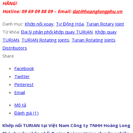
HÃNG!
Hotline: 09 69 09 88 09 – Email:
dat@hoanglongphu.vn
Danh mục:
Khớp nối xoay
,
Tự Động Hóa
,
Turian Rotary Joint
Từ khóa:
Đại lý phân phối khớp quay TURIAN
,
Khớp quay
TURIAN
,
TURIAN Rotating Joints
,
Turian Rotating Joints
Distributors
Share
Facebook
Twitter
Pinterest
Email
Mô tả
Đánh giá (1)
Khớp nối TURIAN tại Việt Nam Công ty TNHH Hoàng Long