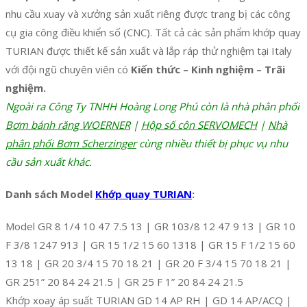
nhu cầu xuay và xưởng sản xuất riêng được trang bị các công
cụ gia công điều khiển số (CNC). Tất cả các sản phẩm khớp quay
TURIAN được thiết kế sản xuất và lắp ráp thử nghiệm tại Italy
với đội ngũ chuyên viên có
Kiến thức – Kinh nghiệm – Trãi
nghiệm.
Ngoài ra Công Ty TNHH Hoàng Long Phú còn là nhà phân phối
Bơm bánh răng WOERNER
|
Hộp số côn SERVOMECH
|
Nhà
phân phối Bơm Scherzinger
cùng nhiều thiết bị phục vụ nhu
cầu sản xuất khác.
Danh sách Model
Khớp quay TURIAN
:
Model GR 8 1/4 10 47 7.5 13 | GR 103/8 12 47 9 13 | GR 10
F 3/8 1247 913 | GR 15 1/2 15 60 1318 | GR 15 F 1/2 15 60
13 18 | GR 20 3/4 15 70 18 21 | GR 20 F 3/4 15 70 18 21 |
GR 251” 20 84 24 21.5 | GR 25 F 1” 20 84 24 21.5
Khớp xoay áp suất TURIAN GD 14 AP RH | GD 14 AP/ACQ |