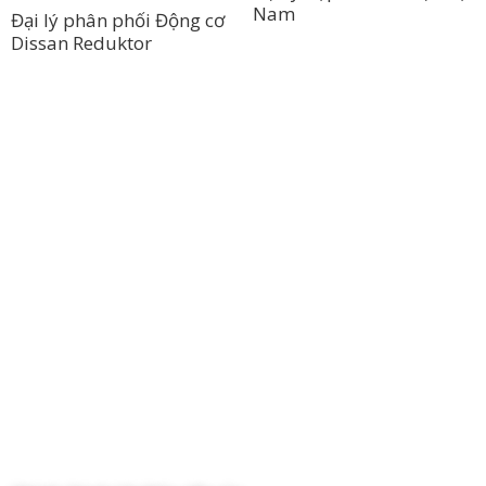
Nam
Đại lý phân phối Động cơ
Dissan Reduktor
Công Ty TNHH Hoàng Long Phú
Địa chỉ: 112/6 Ấp 36, Xã Hóc Môn, Thành Phố Hồ Chí Minh, Việt
Nam
Hotline: 09 69 09 88 09 – 0377 307 350
Email:
dat@hoanglongphu.vn