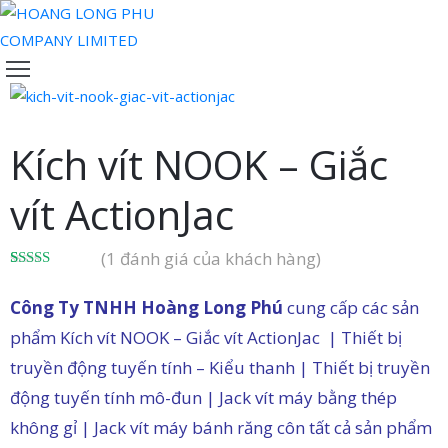
TRANG
CHỦ
VỀ
Kích vít NOOK – Giắc
CHÚNG
TÔI
vít ActionJac
SẢN
PHẨM
(
1
đánh giá của khách hàng)
ĐỘI
5.00
1
trên 5
dựa trên
NGŨ
Công Ty TNHH Hoàng Long Phú
cung cấp các sản
đánh giá
CỦA
phẩm Kích vít NOOK – Giắc vít ActionJac | Thiết bị
CHÚNG
truyền động tuyến tính – Kiểu thanh | Thiết bị truyền
TÔI
động tuyến tính mô-đun | Jack vít máy bằng thép
TIN
không gỉ | Jack vít máy bánh răng côn tất cả sản phẩm
TỨC