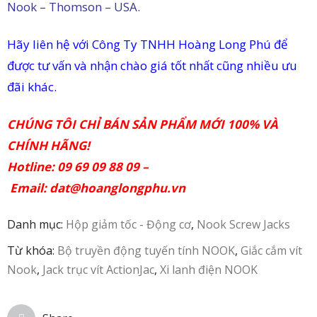
Nook – Thomson – USA.
LIÊN
HỆ
Hãy liên hệ với Công Ty TNHH Hoàng Long Phú để
được tư vấn và nhận chào giá tốt nhất cũng nhiều ưu
đãi khác.
CHÚNG TÔI CHỈ BÁN SẢN PHẨM MỚI 100% VÀ
CHÍNH HÃNG!
Hotline: 09 69 09 88 09 –
Email:
dat@hoanglongphu.vn
Danh mục:
Hộp giảm tốc - Động cơ
,
Nook Screw Jacks
Từ khóa:
Bộ truyền động tuyến tính NOOK
,
Giắc cắm vít
Nook
,
Jack trục vít ActionJac
,
Xi lanh điện NOOK