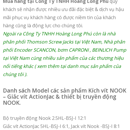
Mua hàng tại Công Ty TNHH Hoàng Long Phú
quý
khách sẽ nhận được nhiều ưu đãi đặc biệt & dịch vụ hậu
mãi phục vụ khách hàng có được niềm tin của khách
hàng cũng là động lực cho chúng tôi.
Ngoài ra Công Ty TNHH Hoàng Long Phú còn là nhà
phân phối
Thomson Screw Jacks tại Việt Nam
,
Nhà phân
phối Encoder SCANCON
,
bơm CAPRONI
,
BEINLICH Pump
tại Việt Nam
cùng nhiều sản phẩm của các thương hiệu
nổi tiếng khác ( xem thêm tại danh mục sản phẩm của
chúng tôi ).
Danh sách Model các sản phẩm Kích vít NOOK
– Giắc vít ActionJac & thiết bị truyền động
NOOK.
Bộ truyền động Nook 2.5HL-BSJ-I 12:1
Giắc vít ActionJac 5HL-BSJ-I 6:1, Jack vít Nook -BSJ-I 8:1