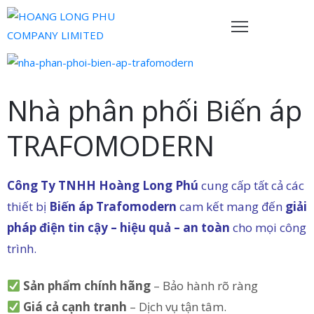
rang
hủ
Nhà phân phối Biến áp
ề
TRAFOMODERN
húng
ôi
Công Ty TNHH Hoàng Long Phú
cung cấp tất cả các
ản
hẩm
thiết bị
Biến áp Trafomodern
cam kết mang đến
giải
pháp điện tin cậy – hiệu quả – an toàn
cho mọi công
ội
trình.
gũ
ủa
Sản phẩm chính hãng
– Bảo hành rõ ràng
húng
Giá cả cạnh tranh
– Dịch vụ tận tâm.
ôi