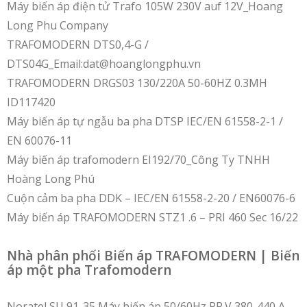
Máy biến áp điện tử Trafo 105W 230V auf 12V_Hoang
Long Phu Company
TRAFOMODERN DTS0,4-G /
DTS04G_Email:dat@hoanglongphu.vn
TRAFOMODERN DRGS03 130/220A 50-60HZ 0.3MH
ID117420
Máy biến áp tự ngẫu ba pha DTSP IEC/EN 61558-2-1 /
EN 60076-11
Máy biến áp trafomodern EI192/70_Công Ty TNHH
Hoàng Long Phú
Cuộn cảm ba pha DDK – IEC/EN 61558-2-20 / EN60076-6
Máy biến áp TRAFOMODERN STZ1 .6 – PRI 460 Sec 16/22
Nhà phân phối Biến áp TRAFOMODERN | Biến
áp một pha Trafomodern
Noratel SU 91-35 Máy biến áp 50/60Hz PR.V 380-440 A