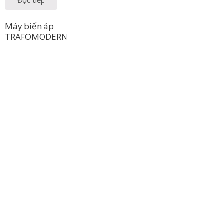
Đọc tiếp
Máy biến áp
TRAFOMODERN
Công Ty TNHH Hoàng Long Phú
Địa chỉ: 112/6 Ấp 36, Xã Hóc Môn, Thành Phố Hồ Chí Minh,
Việt Nam
Hotline: 09 69 09 88 09 – 0377 307 350
Email:
dat@hoanglongphu.vn