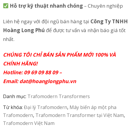
Hỗ trợ kỹ thuật nhanh chóng
– Chuyên nghiệp
in
Liên hệ ngay với đội ngũ bán hàng tại
Công Ty TNHH
ức
Hoàng Long Phú
để được tư vấn và nhận báo giá tốt
iên
nhất.
ệ
CHÚNG TÔI CHỈ BÁN SẢN PHẨM MỚI 100% VÀ
CHÍNH HÃNG!
Hotline: 09 69 09 88 09 –
Email:
dat@hoanglongphu.vn
Danh mục:
Trafomodern Transformers
Từ khóa:
Đại lý Trafomodern
,
Máy biến áp một pha
Trafomodern
,
Trafomodern Transformer tại Việt Nam
,
Trafomodern Việt Nam