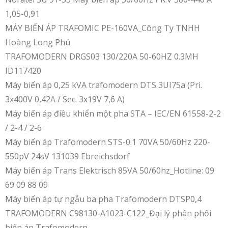
1,05-0,91
MÁY BIẾN ÁP TRAFOMIC PE-160VA_Công Ty TNHH
Hoàng Long Phú
TRAFOMODERN DRGS03 130/220A 50-60HZ 0.3MH
ID117420
Máy biến áp 0,25 kVA trafomodern DTS 3UI75a (Pri.
3x400V 0,42A / Sec. 3x19V 7,6 A)
Máy biến áp điều khiển một pha STA – IEC/EN 61558-2-2
/ 2-4 / 2-6
Máy biến áp Trafomodern STS-0.1 70VA 50/60Hz 220-
550pV 24sV 131039 Ebreichsdorf
Máy biến áp Trans Elektrisch 85VA 50/60hz_Hotline: 09
69 09 88 09
Máy biến áp tự ngẫu ba pha Trafomodern DTSP0,4
TRAFOMODERN C98130-A1023-C122_Đại lý phân phối
biến áp Trafomodern